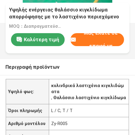
Υψηλής ενέργειας θαλάσσιο κιγκλίδωμα
απορρόφησης με το λαστιχένιο περιεχόμενο
τύπων 60% pi
MOQ：Διαπραγματεύσιμο
Μας ελάτε σε
Καλύτερη τιμή
επαφή με
Περιγραφή προϊόντων
κυλινδρικά λαστιχένια κιγκλιδώμ
Υψηλό φως:
ατα
,
Θαλάσσιο λαστιχένιο κιγκλίδωμα
Όροι πληρωμής
L / C, T / T
Αριθμό μοντέλου
Zy-R005