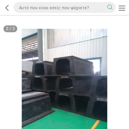
2
/
3