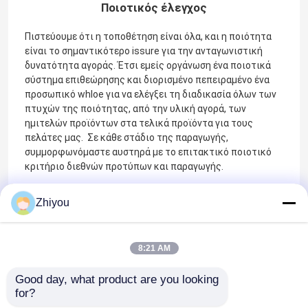
Ποιοτικός έλεγχος
Πιστεύουμε ότι η τοποθέτηση είναι όλα, και η ποιότητα
είναι το σημαντικότερο issure για την ανταγωνιστική
δυνατότητα αγοράς. Έτσι εμείς οργάνωση ένα ποιοτικά
σύστημα επιθεώρησης και διορισμένο πεπειραμένο ένα
προσωπικό whloe για να ελέγξει τη διαδικασία όλων των
πτυχών της ποιότητας, από την υλική αγορά, των
ημιτελών προϊόντων στα τελικά προϊόντα για τους
πελάτες μας. Σε κάθε στάδιο της παραγωγής,
συμμορφωνόμαστε αυστηρά με το επιτακτικό ποιοτικό
κριτήριο διεθνών προτύπων και παραγωγής.
Εκτός από το ποιοτικό σύστημα ελέγχου, κάθε χρόνο
Zhiyou
αγοράζουμε τα εκατομμύρια των εξοπλισμών
επιθεώρησης qulity και άλλων οργάνων για τον ποιοτικό
έλεγχο. Επιπλέον, στην πρακτική μας, έχουμε μια ειδική
8:21 AM
ποιότητα να ανατροφοδοτήσει την ομάδα για να
συλλέξουμε όλα τις προτάσεις και τα σχόλια από μέσα
Good day, what product are you looking 
και τους πελάτες μας, και να διαβιβάσουμε qulickly στην
for?
υψηλότερη διαχείρισή μας. Κατά συνέπεια, ο ποιοτικός