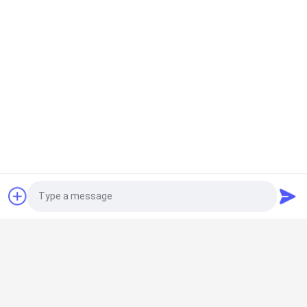
έλεγχος μπορεί να επιβληθεί effciently μέσα στον πιό
σύντομο χρόνο.
Photo
Video Call