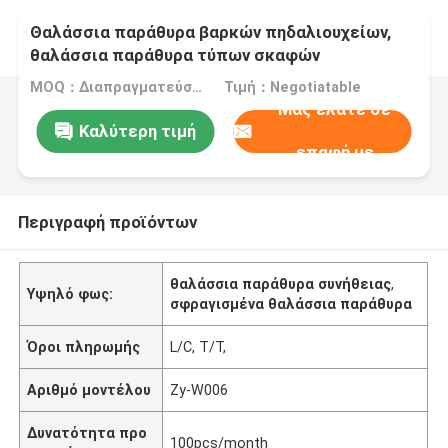
Θαλάσσια παράθυρα βαρκών πηδαλιουχείων,
θαλάσσια παράθυρα τύπων σκαφών
Weathertight γλιστρώντας
MOQ：Διαπραγματεύσιμο
Τιμή：Negotiatable
Μας ελάτε σε
Καλύτερη τιμή
επαφή με
Περιγραφή προϊόντων
θαλάσσια παράθυρα συνήθειας
,
Υψηλό φως:
σφραγισμένα θαλάσσια παράθυρα
Όροι πληρωμής
L/C, T/T,
Αριθμό μοντέλου
Zy-W006
Δυνατότητα προ
100pcs/month