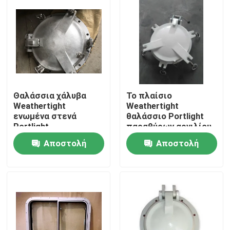
Θαλάσσια χάλυβα
Το πλαίσιο
Weathertight
Weathertight
ενωμένα στενά
θαλάσσιο Portlight
Portlight
παραθύρων αργιλίου,
δευτερεύοντα
στέλνει το
Αποστολή
Αποστολή
φινιστρίνια σκαφών
δευτερεύον
τύπων θαλάσσια
φινιστρίνι
Αρχική Σελίδα
ερώτησης
ερώτησης
Προϊόντα
Σχετικά με εμάς