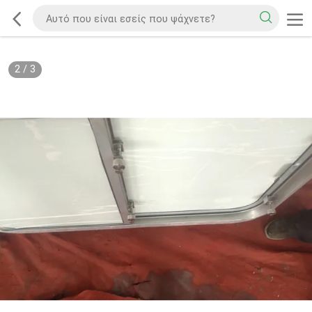
2
/
3