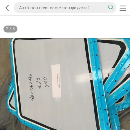
2
/
3