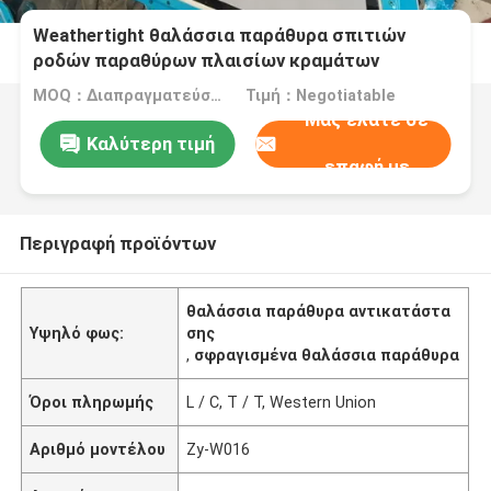
Weathertight θαλάσσια παράθυρα σπιτιών
ροδών παραθύρων πλαισίων κραμάτων
αργιλίου
MOQ：Διαπραγματεύσιμο
Τιμή：Negotiatable
Μας ελάτε σε
Καλύτερη τιμή
επαφή με
Περιγραφή προϊόντων
θαλάσσια παράθυρα αντικατάστα
Υψηλό φως:
σης
,
σφραγισμένα θαλάσσια παράθυρα
Όροι πληρωμής
L / C, T / T, Western Union
Αριθμό μοντέλου
Zy-W016