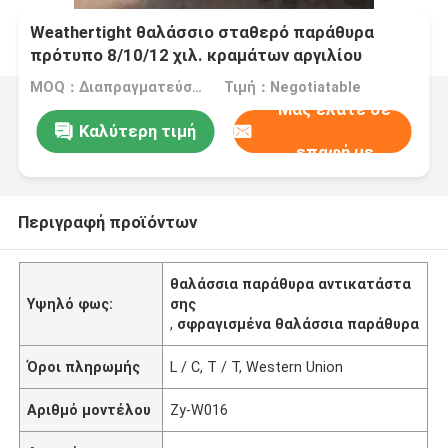
Weathertight θαλάσσιο σταθερό παράθυρα
πρότυπο 8/10/12 χιλ. κραμάτων αργιλίου
πάχους
MOQ：Διαπραγματεύσιμο
Τιμή：Negotiatable
Μας ελάτε σε
Καλύτερη τιμή
επαφή με
Περιγραφή προϊόντων
θαλάσσια παράθυρα αντικατάστα
Υψηλό φως:
σης
,
σφραγισμένα θαλάσσια παράθυρα
Όροι πληρωμής
L / C, T / T, Western Union
Αριθμό μοντέλου
Zy-W016