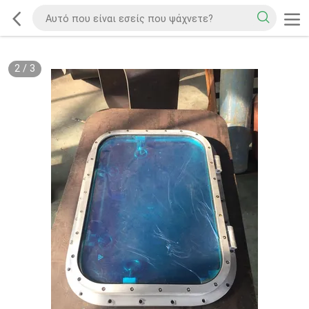
2
/
3