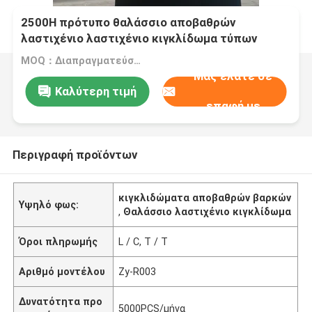
2500H πρότυπο θαλάσσιο αποβαθρών
λαστιχένιο λαστιχένιο κιγκλίδωμα τύπων
κυττάρων κιγκλιδωμάτων θαλάσσιο έξοχο
MOQ：Διαπραγματεύσιμο
Μας ελάτε σε
Καλύτερη τιμή
επαφή με
Περιγραφή προϊόντων
κιγκλιδώματα αποβαθρών βαρκών
Υψηλό φως:
,
Θαλάσσιο λαστιχένιο κιγκλίδωμα
Όροι πληρωμής
L / C, T / T
Αριθμό μοντέλου
Zy-R003
Δυνατότητα προ
5000PCS/μήνα