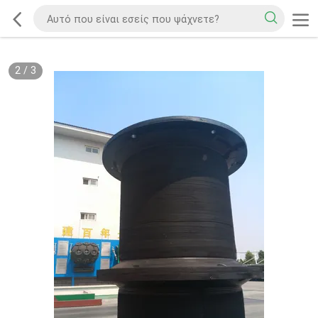
2
/
3