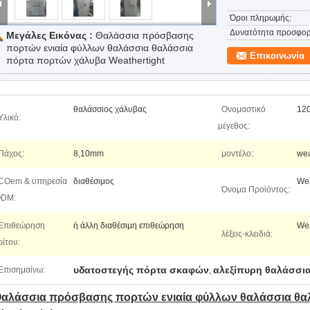
Όροι πληρωμής:
Δυνατότητα προσφορ
Μεγάλες Εικόνας :
Θαλάσσια πρόσβασης
πορτών ενιαία φύλλων θαλάσσια θαλάσσια
Επικοινωνία
πόρτα πορτών χάλυβα Weathertight
θαλάσσιος χάλυβας
Ονομαστικό
12
Υλικό:
μέγεθος:
Πάχος:
8,10mm
μοντέλο:
wea
COem & υπηρεσία
διαθέσιμος
Wea
Όνομα Προϊόντος:
DM:
Επιθεώρηση
ή άλλη διαθέσιμη επιθεώρηση
Wea
λέξεις-κλειδιά:
ρίτου:
υδατοστεγής πόρτα σκαφών
αλεξίπυρη θαλάσσι
Επισημαίνω:
,
αλάσσια πρόσβασης πορτών ενιαία φύλλων θαλάσσια θα