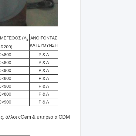
 ΜΕΓΕΘΟΣ (Λ
ΑΝΟΙΓΟΝΤΑΣ
2
ΚΑΤΕΥΘΥΝΣΗ
×R200)
0×800
Ρ & Λ
0×800
Ρ & Λ
0×900
Ρ & Λ
0×800
Ρ & Λ
0×900
Ρ & Λ
0×800
Ρ & Λ
0×900
Ρ & Λ
σεις, άλλοι cOem & υπηρεσία ODM