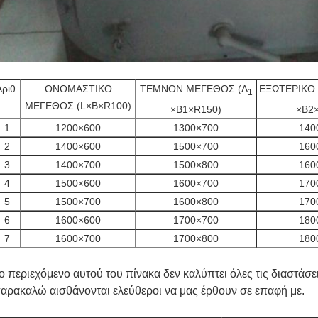
Αριθ.
ΟΝΟΜΑΣΤΙΚΟ
ΤΕΜΝΟΝ ΜΕΓΕΘΟΣ (Λ
ΕΞΩΤΕΡΙΚΟ
1
ΜΕΓΕΘΟΣ (L×B×R100)
×B1×R150)
×B2
1
1200×600
1300×700
140
2
1400×600
1500×700
160
3
1400×700
1500×800
160
4
1500×600
1600×700
170
5
1500×700
1600×800
170
6
1600×600
1700×700
180
7
1600×700
1700×800
180
ο περιεχόμενο αυτού του πίνακα δεν καλύπτει όλες τις διαστά
αρακαλώ αισθάνονται ελεύθεροι να μας έρθουν σε επαφή με.