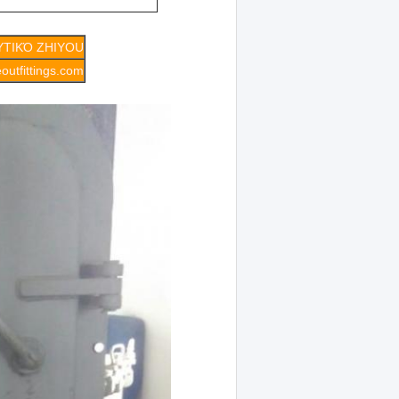
ΥΤΙΚΌ ZHIYOU
outfittings.com