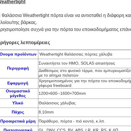
eathertight
 θαλάσσια Weathertight πόρτα
είναι να αντισταθεί η διάφορη 
λοίου/της βάρκας.
ρησιμοποίησε συχνά για την πόρτα του εποικοδομήματος επάνω
ρήγορες λεπτομέρειες
Όνομα προϊόντων
Weathertight θαλάσσιες πόρτες χάλυβα
Συναντήστε τον ΗΜΟ, SOLAS απαιτήσεις
Περιγραφή
Διαθέσιμος στο φυσικό τέρμα, που εμπυρευματίζε
με το αίτημα πελατών
Χρησιμοποιημένος για την πόρτα του εποικοδομ
Εφαρμογή
γέφυρα freeboard.
Ονομαστικό
1200×600--1600×700mm
μέγεθος
Υλικό
Θαλάσσιος χάλυβας
Πάχος
8,10mm
Προαιρετικά μέρη
Παράθυρο, πόρτα - πιό κοντά, κ.λπ.
Πιστοποιητικό
GL, DNV, CCS, BV, ABS, LR, KR, RS, Κ.ΛΠ.