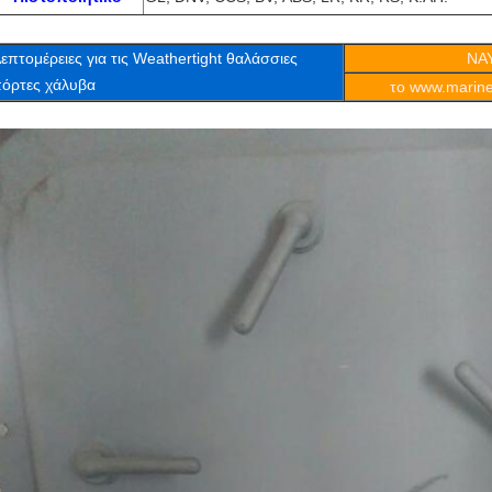
επτομέρειες για
τις Weathertight θαλάσσιες
ΝΑ
όρτες χάλυβα
το www.marine