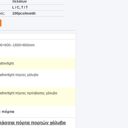
πελατών
L / C, T / T
άς:
100pcs/month
00×600--1600×800mm
thertight
thertight πόρτες χάλυβα
thertight πόρτες πρόσβασης χάλυβα
α πόρτα
λάσσια πόρτα πορτών χάλυβα