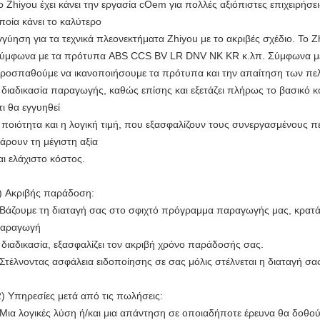
ο Zhiyou έχει κάνει την εργασία cOem για πολλές αξιόπιστες επιχειρήσει
ποία κάνει το καλύτερο
γγύηση για τα τεχνικά πλεονεκτήματα Zhiyou με το ακριβές σχέδιο. Το 
ύμφωνα με τα πρότυπα ABS CCS BV LR DNV NK KR κ.λπ. Σύμφωνα με 
ροσπαθούμε να ικανοποιήσουμε τα πρότυπα και την απαίτηση των πελ
 διαδικασία παραγωγής, καθώς επίσης και εξετάζει πλήρως το βασικό κ
τι θα εγγυηθεί
 ποιότητα και η λογική τιμή, που εξασφαλίζουν τους συνεργασμένους 
άρουν τη μέγιστη αξία
αι ελάχιστο κόστος.
) Ακριβής παράδοση:
 Βάζουμε τη διαταγή σας στο σφιχτό πρόγραμμα παραγωγής μας, κρατάμ
αραγωγή
 διαδικασία, εξασφαλίζει τον ακριβή χρόνο παράδοσής σας.
 Στέλνοντας ασφάλεια ειδοποίησης σε σας μόλις στέλνεται η διαταγή σα
) Υπηρεσίες μετά από τις πωλήσεις:
 Μια λογικές λύση ή/και μια απάντηση σε οποιαδήποτε έρευνα θα δοθ