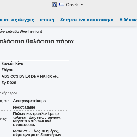
Greek
οιοτικός έλεγχος
επαφή
Ζητήστε ένα απόσπασμα
Ειδήσει
ών χάλυβα Weathertight
αλάσσια θαλάσσια πόρτα
Σαγκάη Κίνα
Zhiyou
ABS CCS BV LR DNV NK KR etc.
Zy-D028
λής Όροι:
ς min:
Διαπραγματεύσιμο
Negotiatable
Παλέτα κοντραπλακέ με το
τύλιγμα πλαστικών ταινιών.
ιες:
Μέγιστα 6 σύνολα ανά
συσκευασία.
Μέσα σε 20 έως 30 ημέρες,
σύμφωνα με τη διαταγή των