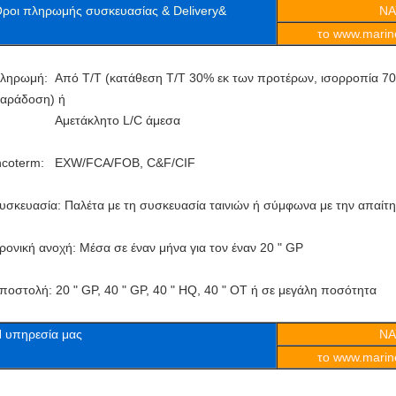
ροι πληρωμής συσκευασίας & Delivery&
ΝΑ
το www.marine
ληρωμή: Από T/T (κατάθεση T/T 30% εκ των προτέρων, ισορροπία 70%
αράδοση) ή
Αμετάκλητο L/C άμεσα
ncoterm: EXW/FCA/FOB, C&F/CIF
υσκευασία: Παλέτα με τη συσκευασία ταινιών ή σύμφωνα με την απαίτ
ρονική ανοχή: Μέσα σε έναν μήνα για τον έναν 20 " GP
ποστολή: 20 " GP, 40 " GP, 40 " HQ, 40 " OT ή σε μεγάλη ποσότητα
 υπηρεσία μας
ΝΑ
το www.marine