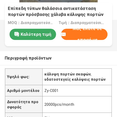
Επίπεδη τύπων θαλάσσια αντικατάσταση
πορτών πρόσβασης χάλυβα κάλυψης πορτών
καταπακτών θαλάσσια
MOQ：Διαπραγματεύσιμο
Τιμή：Διαπραγματεύσιμα
Μας ελάτε σε
Καλύτερη τιμή
επαφή με
Περιγραφή προϊόντων
κάλυψη πορτών σκαφών
,
Υψηλό φως:
υδατοστεγείς καλύψεις πορτών
Αριθμό μοντέλου
Zy-C001
Δυνατότητα προ
20000pcs/month
σφοράς