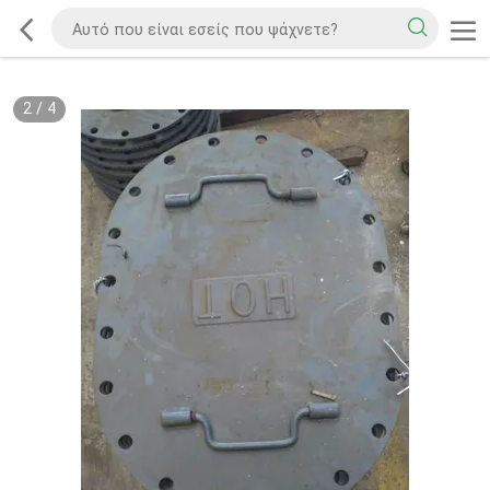
2
/
4