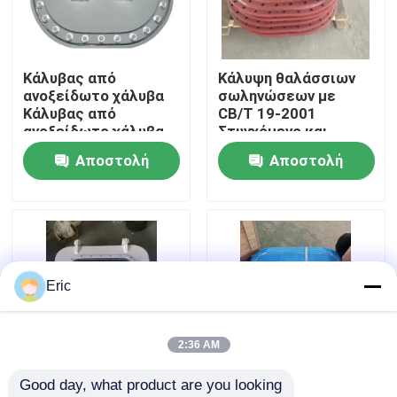
Γύρος εργοστασίων
Κάλυβας από
Κάλυψη θαλάσσιων
ανοξείδωτο χάλυβα
σωληνώσεων με
Ποιοτικός έλεγχος
Κάλυβας από
CB/T 19-2001
ανοξείδωτο χάλυβα
Στυγχόμενο και
ανοξείδωτο χάλυβα,
Αποστολή
Αποστολή
επαφή
μπουρνούλα και
πλυντήριο για
ερώτησης
ερώτησης
διάφορες δεξαμενές
Ζητήστε ένα απόσπασμα
στα πλοία
Company News
Eric
θαλάσσιες πόρτες
2:36 AM
Good day, what product are you looking 
Θαλάσσια παράθυρα
Θαλάσσιοι
Αλουμινένιο κάλυμμα