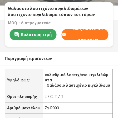
Θαλάσσιο λαστιχένιο κιγκλιδωμάτων
λαστιχένιο κιγκλίδωμα τύπων κυττάρων
κατασκευαστών θαλάσσιο έξοχο
MOQ：Διαπραγματεύσιμο
Μας ελάτε σε
Καλύτερη τιμή
επαφή με
Περιγραφή προϊόντων
κυλινδρικά λαστιχένια κιγκλιδώμ
Υψηλό φως:
ατα
,
Θαλάσσιο λαστιχένιο κιγκλίδωμα
Όροι πληρωμής
L / C, T / T
Αριθμό μοντέλου
Zy-R003