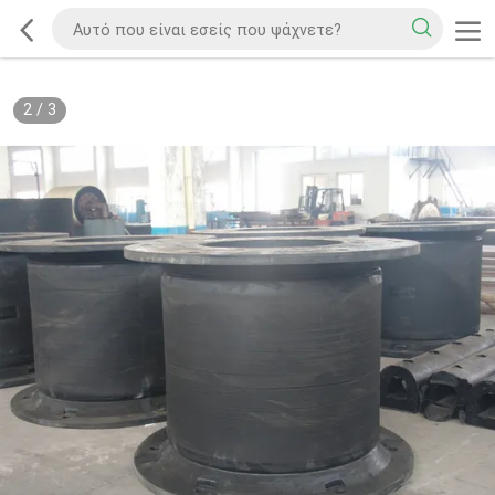
2
/
3