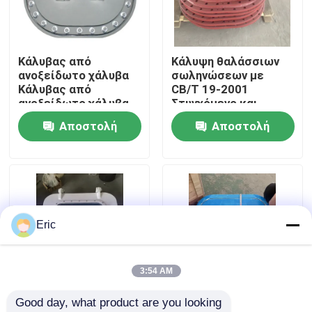
Γύρος εργοστασίων
Κάλυβας από
Κάλυψη θαλάσσιων
ανοξείδωτο χάλυβα
σωληνώσεων με
Ποιοτικός έλεγχος
Κάλυβας από
CB/T 19-2001
ανοξείδωτο χάλυβα
Στυγχόμενο και
ανοξείδωτο χάλυβα,
Αποστολή
Αποστολή
επαφή
μπουρνούλα και
πλυντήριο για
ερώτησης
ερώτησης
διάφορες δεξαμενές
Ζητήστε ένα απόσπασμα
στα πλοία
Company News
Eric
θαλάσσιες πόρτες
3:54 AM
Good day, what product are you looking 
Θαλάσσια παράθυρα
Θαλάσσιοι
Αλουμινένιο κάλυμμα