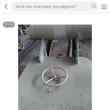
2
/
3