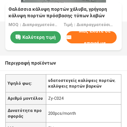
Θαλάσσια κάλυψη πορτών χάλυβα, γρήγορη
κάλυψη πορτών πρόσβασης τύπων λαβών
ροδών δράσης
MOQ：Διαπραγματεύσιμο
Τιμή：Διαπραγματεύσιμα
Μας ελάτε σε
Καλύτερη τιμή
επαφή με
Περιγραφή προϊόντων
υδατοστεγείς καλύψεις πορτών
,
Υψηλό φως:
καλύψεις πορτών βαρκών
Αριθμό μοντέλου
Zy-C024
Δυνατότητα προ
200pcs/month
σφοράς