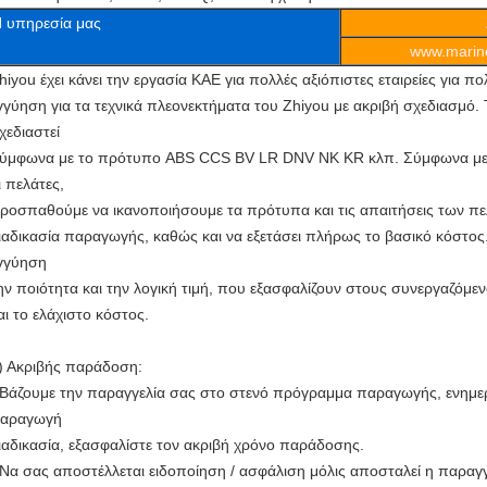
 υπηρεσία μας
www.marine
hiyou έχει κάνει την εργασία ΚΑΕ για πολλές αξιόπιστες εταιρείες για π
γγύηση για τα τεχνικά πλεονεκτήματα του Zhiyou με ακριβή σχεδιασμό. 
χεδιαστεί
ύμφωνα με το πρότυπο ABS CCS BV LR DNV NK KR κλπ. Σύμφωνα με 
ι πελάτες,
ροσπαθούμε να ικανοποιήσουμε τα πρότυπα και τις απαιτήσεις των πε
ιαδικασία παραγωγής, καθώς και να εξετάσει πλήρως το βασικό κόστος
γγύηση
ην ποιότητα και την λογική τιμή, που εξασφαλίζουν στους συνεργαζόμεν
αι το ελάχιστο κόστος.
) Ακριβής παράδοση:
 Βάζουμε την παραγγελία σας στο στενό πρόγραμμα παραγωγής, ενημερ
αραγωγή
ιαδικασία, εξασφαλίστε τον ακριβή χρόνο παράδοσης.
 Να σας αποστέλλεται ειδοποίηση / ασφάλιση μόλις αποσταλεί η παραγγ