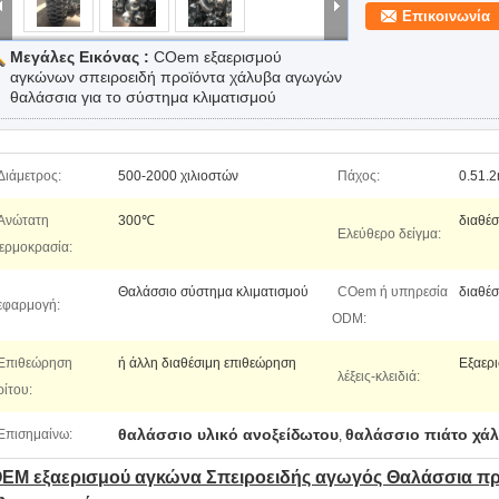
Επικοινωνία
Μεγάλες Εικόνας :
COem εξαερισμού
αγκώνων σπειροειδή προϊόντα χάλυβα αγωγών
θαλάσσια για το σύστημα κλιματισμού
Διάμετρος:
500-2000 χιλιοστών
Πάχος:
0.51.
Ανώτατη
300℃
διαθέσ
Ελεύθερο δείγμα:
ερμοκρασία:
Θαλάσσιο σύστημα κλιματισμού
COem ή υπηρεσία
διαθέσ
εφαρμογή:
ODM:
Επιθεώρηση
ή άλλη διαθέσιμη επιθεώρηση
Εξαερι
λέξεις-κλειδιά:
ρίτου:
θαλάσσιο υλικό ανοξείδωτου
θαλάσσιο πιάτο χά
Επισημαίνω:
,
EM εξαερισμού αγκώνα Σπειροειδής αγωγός Θαλάσσια πρ