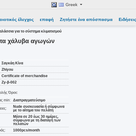
Greek
οιοτικός έλεγχος
επαφή
Ζητήστε ένα απόσπασμα
Ειδήσει
άσσια για το σύστημα κλιματισμού
ντα χάλυβα αγωγών
Σαγκάη Κίνα
Zhiyou
Certificate of merchandise
Zy-β-002
λής Όροι:
ς min:
Διαπραγματεύσιμο
Nude συσκευασία ή σύμφωνα
ιες:
με το αίτημα του πελάτη
Μέσα σε 20 έως 30 ημέρες,
σύμφωνα με τη διαταγή των
πελατών
άς:
1000pcs/month