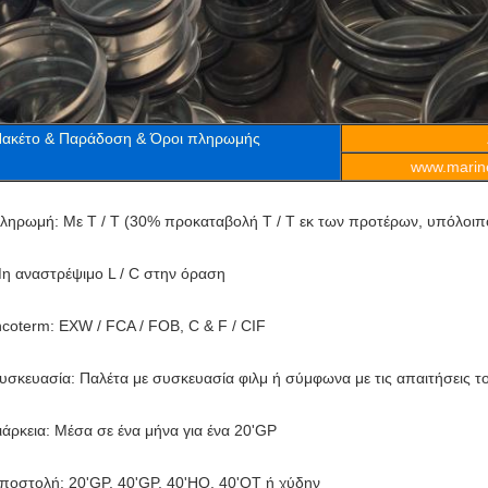
ακέτο & Παράδοση & Όροι πληρωμής
www.marine
ληρωμή: Με T / T (30% προκαταβολή T / T εκ των προτέρων, υπόλοιπ
η αναστρέψιμο L / C στην όραση
ncoterm: EXW / FCA / FOB, C & F / CIF
υσκευασία: Παλέτα με συσκευασία φιλμ ή σύμφωνα με τις απαιτήσεις τ
ιάρκεια: Μέσα σε ένα μήνα για ένα 20'GP
ποστολή: 20'GP, 40'GP, 40'HQ, 40'OT ή χύδην