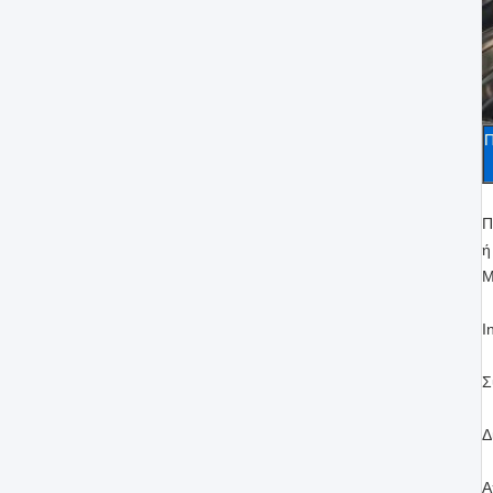
Π
Π
ή
Μ
I
Σ
Δ
Α