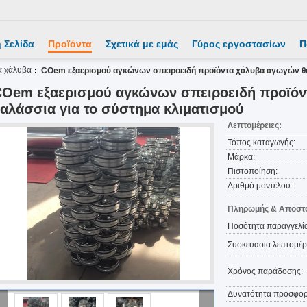
 Σελίδα
Προϊόντα
Σχετικά με εμάς
Γύρος εργοστασίων
Π
α χάλυβα
COem εξαερισμού αγκώνων σπειροειδή προϊόντα χάλυβα αγωγών θαλ
COem εξαερισμού αγκώνων σπειροειδή προϊό
αλάσσια για το σύστημα κλιματισμού
Λεπτομέρειες:
Τόπος καταγωγής:
Μάρκα:
Πιστοποίηση:
Αριθμό μοντέλου:
Πληρωμής & Αποστο
Ποσότητα παραγγελία
Συσκευασία λεπτομέρε
Χρόνος παράδοσης:
Δυνατότητα προσφορ