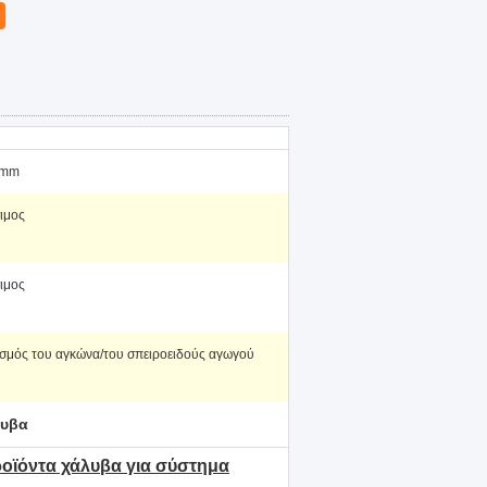
2mm
ιμος
ιμος
σμός του αγκώνα/του σπειροειδούς αγωγού
λυβα
οϊόντα χάλυβα για σύστημα