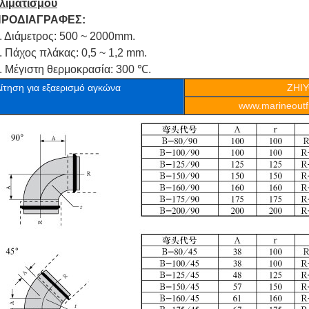
λιματισμού
ΠΡΟΔΙΑΓΡΑΦΕΣ:
. Διάμετρος: 500 ~ 2000mm.
. Πάχος πλάκας: 0,5 ~ 1,2 mm.
. Μέγιστη θερμοκρασία: 300 ℃.
ίτηση για εξαερισμό αγκώνα
ΖΗΙ
www.marineoutfi