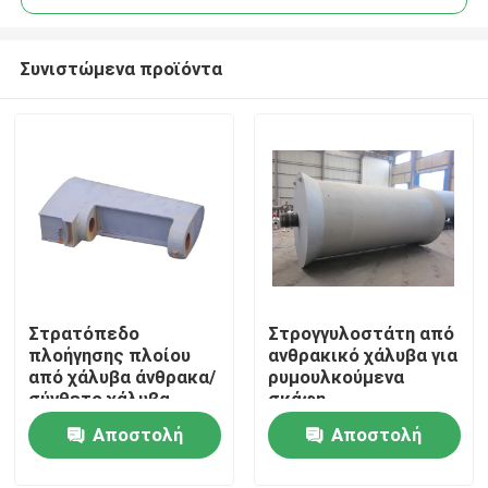
Συνιστώμενα προϊόντα
Στρατόπεδο
Στρογγυλοστάτη από
Αρχική Σελίδα
πλοήγησης πλοίου
ανθρακικό χάλυβα για
από χάλυβα άνθρακα/
ρυμουλκούμενα
σύνθετο χάλυβα
σκάφη
Προϊόντα
Στρατόπεδο πλοίας
Αποστολή
Αποστολή
ερώτησης
ερώτησης
Σχετικά με εμάς