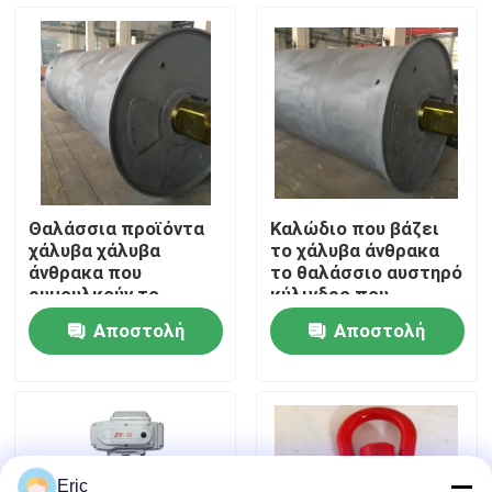
Γύρος εργοστασίων
Ποιοτικός έλεγχος
επαφή
Θαλάσσια προϊόντα
Καλώδιο που βάζει
χάλυβα χάλυβα
το χάλυβα άνθρακα
Ζητήστε ένα απόσπασμα
άνθρακα που
το θαλάσσιο αυστηρό
ρυμουλκούν το
κύλινδρο που
θαλάσσιο αυστηρό
ενώνεται στενά που
Αποστολή
Αποστολή
κύλινδρο
ρυμουλκεί
Company News
ερώτησης
ερώτησης
θαλάσσιες πόρτες
Θαλάσσια παράθυρα
Eric