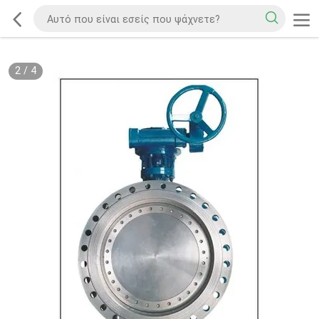
2
/
4