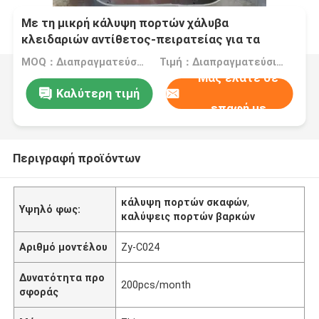
Με τη μικρή κάλυψη πορτών χάλυβα
κλειδαριών αντίθετος-πειρατείας για τα
θαλάσσια σκάφη
MOQ：Διαπραγματεύσιμο
Τιμή：Διαπραγματεύσιμα
Μας ελάτε σε
Καλύτερη τιμή
επαφή με
Περιγραφή προϊόντων
κάλυψη πορτών σκαφών
,
Υψηλό φως:
καλύψεις πορτών βαρκών
Αριθμό μοντέλου
Zy-C024
Δυνατότητα προ
200pcs/month
σφοράς