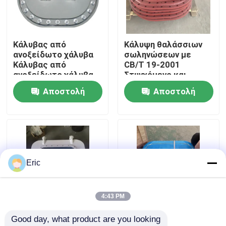
Γύρος εργοστασίων
Κάλυβας από
Κάλυψη θαλάσσιων
ανοξείδωτο χάλυβα
σωληνώσεων με
Ποιοτικός έλεγχος
Κάλυβας από
CB/T 19-2001
ανοξείδωτο χάλυβα
Στυγχόμενο και
ανοξείδωτο χάλυβα,
Αποστολή
Αποστολή
επαφή
μπουρνούλα και
πλυντήριο για
ερώτησης
ερώτησης
διάφορες δεξαμενές
Ζητήστε ένα απόσπασμα
στα πλοία
Company News
Eric
θαλάσσιες πόρτες
4:43 PM
Good day, what product are you looking 
Θαλάσσια παράθυρα
Θαλάσσιοι
Αλουμινένιο κάλυμμα