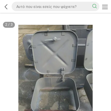
2
/
3