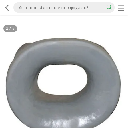
2
/
3