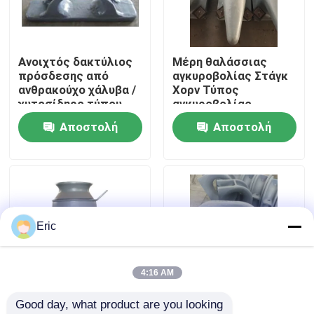
Γύρος εργοστασίων
Ανοιχτός δακτύλιος
Μέρη θαλάσσιας
πρόσδεσης από
αγκυροβολίας Στάγκ
Ποιοτικός έλεγχος
ανθρακούχο χάλυβα /
Χορν Τύπος
χυτοσίδηρο τύπου
αγκυροβολίας
Mooring Ballard για
Στάβλος για μικρές
Αποστολή
Αποστολή
επαφή
πλωτήρα άγκυρας
αποβάθρες και
λιμάνια MOQ Χρόνος
ερώτησης
ερώτησης
προετοιμασίας
Ζητήστε ένα απόσπασμα
Company News
Eric
θαλάσσιες πόρτες
4:16 AM
Good day, what product are you looking 
Θαλάσσια παράθυρα
Μονότροχοι
Εναλλακτικές