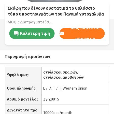
Σκάφη που δένουν συστατικά το θαλάσσιο
τύπο υποστηριγμάτων του Παναμά χυτοχάλυβα
MOQ：Διαπραγματεύσιμο
Μας ελάτε σε
Καλύτερη τιμή
επαφή με
Περιγραφή προϊόντων
στυλίσκοι σκαφών
,
Υψηλό φως:
στυλίσκοι αποβαθρών
Όροι πληρωμής
L / C, T / T, Western Union
Αριθμό μοντέλου
Zy-Z0015
Δυνατότητα προ
10000pcs/month