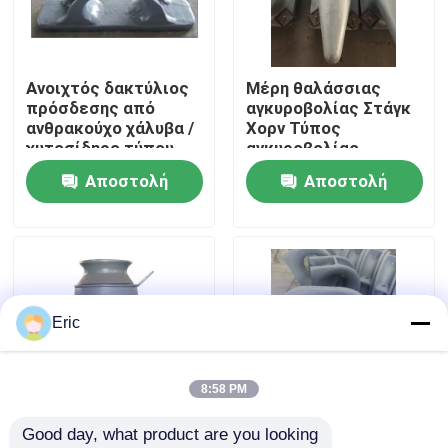
Γύρος εργοστασίων
Ανοιχτός δακτύλιος
Μέρη θαλάσσιας
πρόσδεσης από
αγκυροβολίας Στάγκ
Ποιοτικός έλεγχος
ανθρακούχο χάλυβα /
Χορν Τύπος
χυτοσίδηρο τύπου
αγκυροβολίας
Mooring Ballard για
Στάβλος για μικρές
Αποστολή
Αποστολή
επαφή
πλωτήρα άγκυρας
αποβάθρες και
λιμάνια MOQ Χρόνος
ερώτησης
ερώτησης
προετοιμασίας
Ζητήστε ένα απόσπασμα
Company News
Eric
θαλάσσιες πόρτες
8:58 PM
Good day, what product are you looking 
Θαλάσσια παράθυρα
Μονότροχοι
Εναλλακτικές