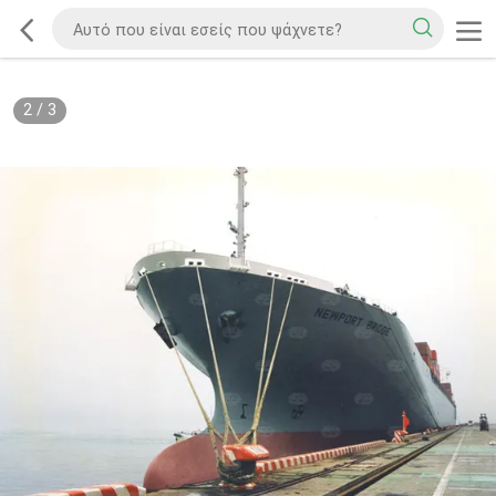
2
/
3