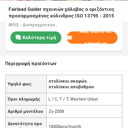
Fairlead Guider σχοινιών χάλυβας ο οριζόντιος
προσαρμοσμένος κύλινδρος ISO 13795 - 2015
σχοινιών καλωδίων
MOQ：Διαπραγματεύσιμο
Μας ελάτε σε
Καλύτερη τιμή
επαφή με
Περιγραφή προϊόντων
στυλίσκοι σκαφών
,
Υψηλό φως:
στυλίσκοι αποβαθρών
Όροι πληρωμής
L / C, T / T, Western Union
Αριθμό μοντέλου
Zy-Z008
Δυνατότητα προ
10000pcs/month