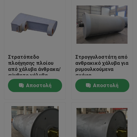
Στρατόπεδο
Στρογγυλοστάτη από
πλοήγησης πλοίου
ανθρακικό χάλυβα για
από χάλυβα άνθρακα/
ρυμουλκούμενα
σύνθετο χάλυβα
σκάφη
Στρατόπεδο πλοίας
Αποστολή
Αποστολή
Αρχική Σελίδα
ερώτησης
ερώτησης
Προϊόντα
Σχετικά με εμάς