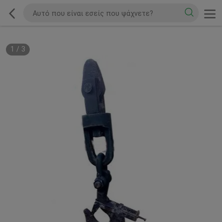
1
/
3