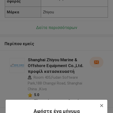
σφοράς
Μάρκα
Zhiyou
Δείτε περισσότερων
Περίπου εμείς
Shanghai Zhiyou Marine &
Offshore Equipment Co.,Ltd.
προφίλ κατασκευαστή
Room 405,Fudan Software
Park,188 Changyi Road, Shanghai
China. ,Κίνα
5.0
Ελεγχμένος προμηθευτής
Αφήστε ένα μήνυμα