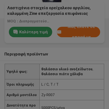
Λαστιχένια στοιχεία ορείχαλκου αργιλίου,
καλυμμένη Zine επεξεργασία επιφάνειας
γάντζος-που διευθύνεται
MOQ：Διαπραγματεύσιμο
Μας ελάτε σε
Καλύτερη τιμή
επαφή με
Περιγραφή προϊόντων
θαλάσσιο υλικό ανοξείδωτου
,
Υψηλό φως:
θαλάσσιο πιάτο χάλυβα
Όροι πληρωμής
L / C, T / T
Αριθμό μοντέλου
Zy-R007
Δυνατότητα προ
5000PCS/μήνα