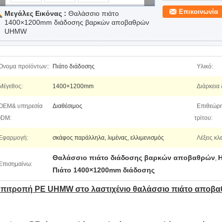
Επικοινωνία
Μεγάλες Εικόνας :
Θαλάσσιο πιάτο
1400×1200mm διάδοσης βαρκών αποβαθρών
UHMW
Όνομα προϊόντων::
Πιάτο διάδοσης
Υλικό:
Μέγεθος:
1400×1200mm
Διάρκεια 
OEM& υπηρεσία
Διαθέσιμος
Επιθεώρ
DM:
τρίτου:
Εφαρμογή:
σκάφος παράλληλα, λιμένας, ελλιμενισμός
Λέξεις κλε
Θαλάσσιο πιάτο διάδοσης βαρκών αποβαθρών
H
,
Επισημαίνω:
Πιάτο 1400×1200mm διάδοσης
πιτροπή PE UHMW στο λαστιχένιο θαλάσσιο πιάτο αποβ