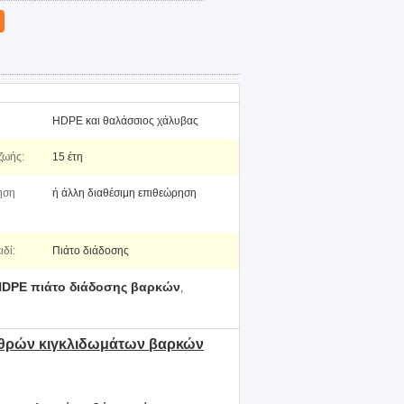
HDPE και θαλάσσιος χάλυβας
ζωής:
15 έτη
ηση
ή άλλη διαθέσιμη επιθεώρηση
ιδί:
Πιάτο διάδοσης
DPE πιάτο διάδοσης βαρκών
,
αθρών κιγκλιδωμάτων βαρκών