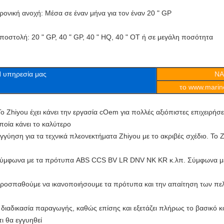
ρονική ανοχή: Μέσα σε έναν μήνα για τον έναν 20 " GP
ποστολή: 20 " GP, 40 " GP, 40 " HQ, 40 " OT ή σε μεγάλη ποσότητα
 υπηρεσία μας
ΝΑ
το www.marine
ο Zhiyou έχει κάνει την εργασία cOem για πολλές αξιόπιστες επιχειρήσε
ποία κάνει το καλύτερο
γγύηση για τα τεχνικά πλεονεκτήματα Zhiyou με το ακριβές σχέδιο. Το 
ύμφωνα με τα πρότυπα ABS CCS BV LR DNV NK KR κ.λπ. Σύμφωνα με τ
ροσπαθούμε να ικανοποιήσουμε τα πρότυπα και την απαίτηση των πελ
 διαδικασία παραγωγής, καθώς επίσης και εξετάζει πλήρως το βασικό κ
τι θα εγγυηθεί