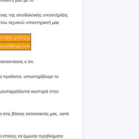
 πελάτη μας με το
νης της αποδεικτικής υποστήριξης
του τεχνικού υποστηρικτή μας
ΥΤΙΚΌ ZHIYOU
outfittings.com
γκαταστάσεις κ.λπ.
α προϊόντα, υποστηρίζουμε το
 προσαρμόζονται αυστηρά στην
α στις βάσεις κατασκευής μας, κατά
ι επίσης τα έμμεσα προβλήματα