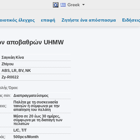
Greek
οιοτικός έλεγχος
επαφή
Ζητήστε ένα απόσπασμα
Ειδήσει
κών αποβαθρών UHMW
Σαγκάη Κίνα
Zhiyou
ABS, LR, BV, NK
Zy-R0022
λής Όροι:
ς min:
Διαπραγματεύσιμος
Παλέτα με τη συσκευασία
ιες:
ταινιών ή σύμφωνα με την
απαίτηση του πελάτη
Μέσα σε 20 έως 30 ημέρες,
σύμφωνα με τη διαταγή των
πελατών
L/C, T/T
άς:
500pcs/Month