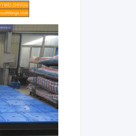
ΥΤΙΚΌ ZHIYOU
outfittings.com