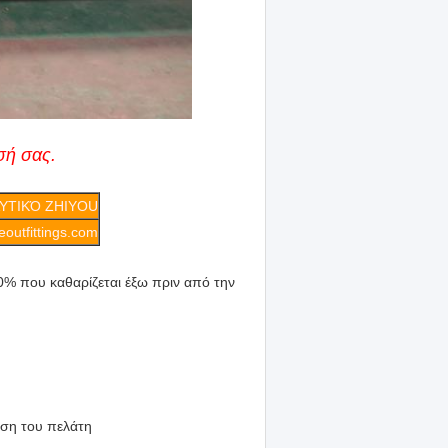
σή σας.
ΥΤΙΚΌ ZHIYOU
outfittings.com
% που καθαρίζεται έξω πριν από την
ηση του πελάτη