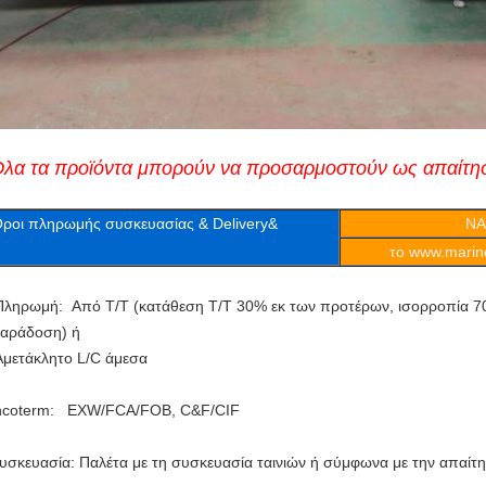
λα τα προϊόντα μπορούν να προσαρμοστούν ως απαίτη
ροι πληρωμής συσκευασίας & Delivery&
ΝΑ
το www.marine
ληρωμή: Από T/T (κατάθεση T/T 30% εκ των προτέρων, ισορροπία 70
αράδοση) ή
μετάκλητο L/C άμεσα
ncoterm: EXW/FCA/FOB, C&F/CIF
υσκευασία: Παλέτα με τη συσκευασία ταινιών ή σύμφωνα με την απαίτ