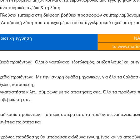
 Οι πεπειραμένοι μηχανικοί και οι εμπειρογνώμονές μας εγγυήθηκαν τον
κανοποιητικές σχέδιο & τη λύση
 Πλούσια εμπειρία στη διάφορη βοήθεια προσφορών συμπεριλαμβανομέ
 Αποδοτική λύση που παρέχει μέσω του επαγγελματικού σχεδιαστή και 
οιοτική εγγύηση
ΝΑ
το www.marine
ειρά προϊόντων: Όλοι ο ναυτιλιακοί εξοπλισμός, οι εξοπλισμοί και οι ε
χέδιο προϊόντων: Με την ισχυρή ομάδα μηχανικών, για όλα τα θαλάσσι
χέδιο, κατασκευή,
γκαταστήστε κ.λπ., σύμφωνα με τις απαιτήσεις σας. Όλα τα προϊόντα
πιβεβαίωσή σας.
ιαδικασία προϊόντων: Τα περισσότερα από τα προϊόντα είναι τελειωμέν
υνέπεια ποιότητα και
 χρόνος παράδοσης θα μπορούσε ακίνδυνα εγγυημένος και να αποφύγε