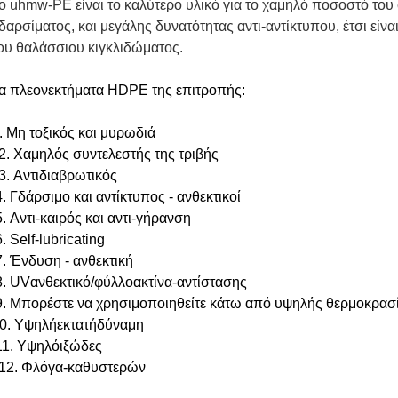
ο uhmw-PE είναι το καλύτερο υλικό για το χαμηλό ποσοστό του 
δαρσίματος, και μεγάλης δυνατότητας αντι-αντίκτυπου, έτσι είνα
ου θαλάσσιου κιγκλιδώματος.
α πλεονεκτήματα HDPE της επιτροπής:
.
Μη τοξικός και μυρωδιά
. Χαμηλός συντελεστής της τριβής
. Αντιδιαβρωτικός
. Γδάρσιμο και αντίκτυπος - ανθεκτικοί
. Αντι-καιρός και αντι-γήρανση
. Self-lubricating
. Ένδυση - ανθεκτική
8
. UVανθεκτικό/φύλλοακτίνα-αντίστασης
9
.
Μπορέστε να χρησιμοποιηθείτε κάτω από
υψηλής θερμοκρασ
0
. Υψηλήεκτατήδύναμη
1
1
. Υψηλόιξώδες
1
2
. Φλόγα-καθυστερών