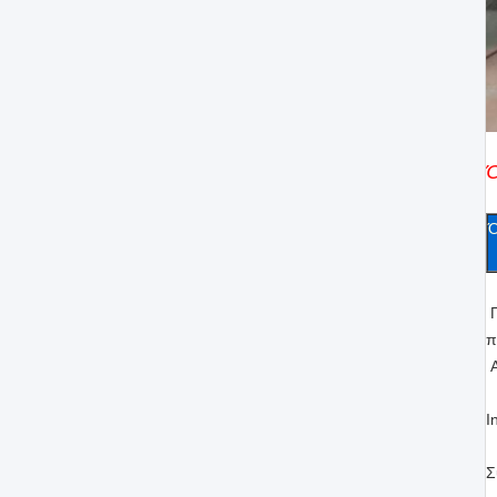
Ό
Ό
Π
π
Α
I
Σ