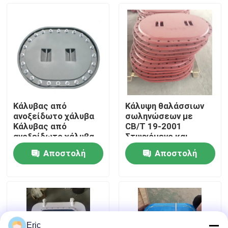
Γύρος εργοστασίων
Ποιοτικός έλεγχος
επαφή
Κάλυβας από
Κάλυψη θαλάσσιων
ανοξείδωτο χάλυβα
σωληνώσεων με
Ζητήστε ένα απόσπασμα
Κάλυβας από
CB/T 19-2001
ανοξείδωτο χάλυβα
Στυγχόμενο και
ανοξείδωτο χάλυβα,
Αποστολή
Αποστολή
μπουρνούλα και
Company News
πλυντήριο για
ερώτησης
ερώτησης
διάφορες δεξαμενές
στα πλοία
θαλάσσιες πόρτες
Θαλάσσια παράθυρα
Eric