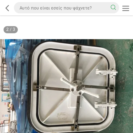
2
/
3