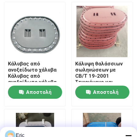
Γύρος εργοστασίων
Ποιοτικός έλεγχος
επαφή
Κάλυβας από
Κάλυψη θαλάσσιων
ανοξείδωτο χάλυβα
σωληνώσεων με
Ζητήστε ένα απόσπασμα
Κάλυβας από
CB/T 19-2001
ανοξείδωτο χάλυβα
Στυγχόμενο και
ανοξείδωτο χάλυβα,
Αποστολή
Αποστολή
μπουρνούλα και
Company News
πλυντήριο για
ερώτησης
ερώτησης
διάφορες δεξαμενές
στα πλοία
θαλάσσιες πόρτες
Θαλάσσια παράθυρα
Eric