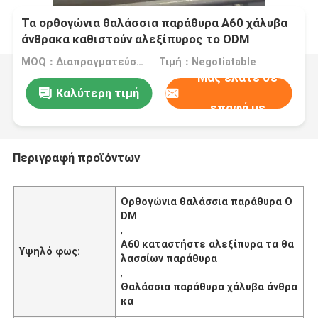
Τα ορθογώνια θαλάσσια παράθυρα A60 χάλυβα
άνθρακα καθιστούν αλεξίπυρος το ODM
MOQ：Διαπραγματεύσιμος
Τιμή：Negotiatable
Μας ελάτε σε
Καλύτερη τιμή
επαφή με
Περιγραφή προϊόντων
Ορθογώνια θαλάσσια παράθυρα O
DM
,
A60 καταστήστε αλεξίπυρα τα θα
Υψηλό φως:
λασσίων παράθυρα
,
Θαλάσσια παράθυρα χάλυβα άνθρα
κα