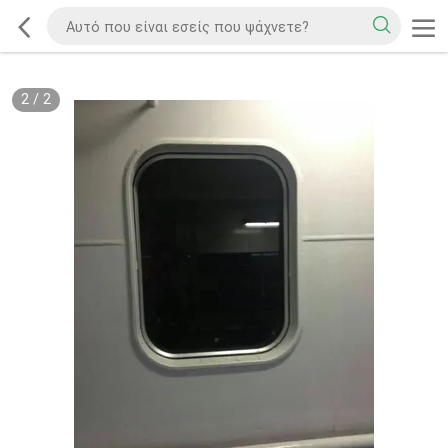
2
/
2