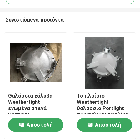
Συνιστώμενα προϊόντα
Θαλάσσια χάλυβα
Το πλαίσιο
Αρχική Σελίδα
Weathertight
Weathertight
ενωμένα στενά
θαλάσσιο Portlight
Portlight
παραθύρων αργιλίου,
Προϊόντα
δευτερεύοντα
στέλνει το
Αποστολή
Αποστολή
φινιστρίνια σκαφών
δευτερεύον
τύπων θαλάσσια
φινιστρίνι
ερώτησης
ερώτησης
Σχετικά με εμάς