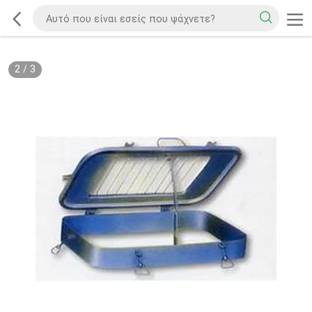
2
/
3