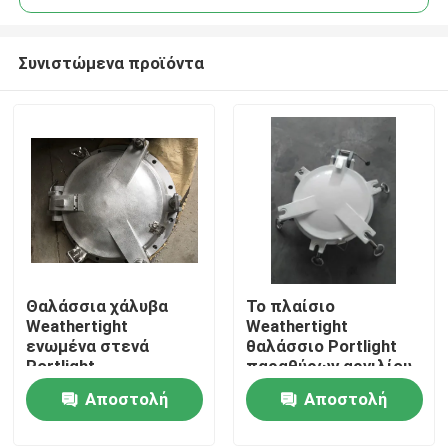
Συνιστώμενα προϊόντα
Θαλάσσια χάλυβα
Το πλαίσιο
Αρχική Σελίδα
Weathertight
Weathertight
ενωμένα στενά
θαλάσσιο Portlight
Portlight
παραθύρων αργιλίου,
Προϊόντα
δευτερεύοντα
στέλνει το
Αποστολή
Αποστολή
φινιστρίνια σκαφών
δευτερεύον
τύπων θαλάσσια
φινιστρίνι
ερώτησης
ερώτησης
Σχετικά με εμάς