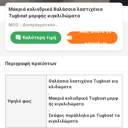
Μακριά κυλινδρικά θαλάσσια λαστιχένια
Tugboat μορφής κιγκλιδώματα
MOQ：Διαπραγματεύσιμος
Μας ελάτε σε
Καλύτερη τιμή
επαφή με
Περιγραφή προϊόντων
Θαλάσσια λαστιχένια Tugboat κιγ
κλιδώματα
,
Μακριά κυλινδρικά Tugboat μορφ
Υψηλό φως:
ής κιγκλιδώματα
,
Σκάφος παράλληλα με Tugboat τα
κιγκλιδώματα