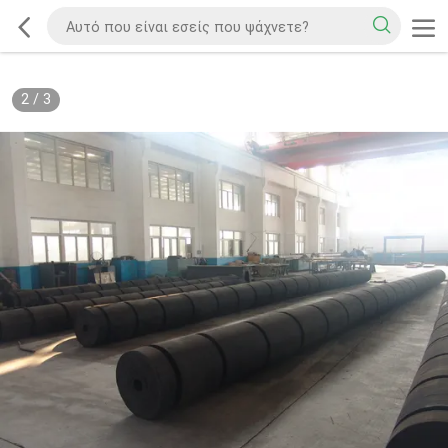
2
/
3