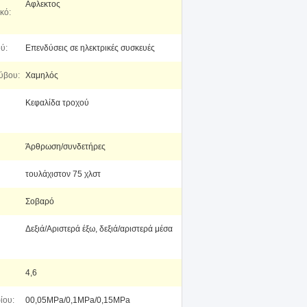
Αφλεκτος
κό:
ύ:
Επενδύσεις σε ηλεκτρικές συσκευές
ύβου:
Χαμηλός
Κεφαλίδα τροχού
Άρθρωση/συνδετήρες
τουλάχιστον 75 χλστ
Σοβαρό
Δεξιά/Αριστερά έξω, δεξιά/αριστερά μέσα
4,6
ίου:
00,05MPa/0,1MPa/0,15MPa