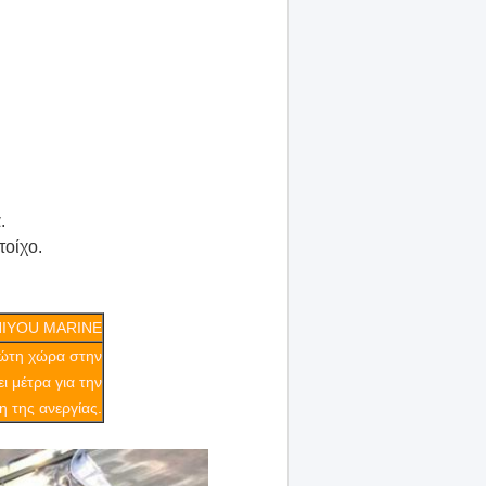
.
τοίχο.
HIYOU MARINE
ρώτη χώρα στην
ι μέτρα για την
η της ανεργίας.