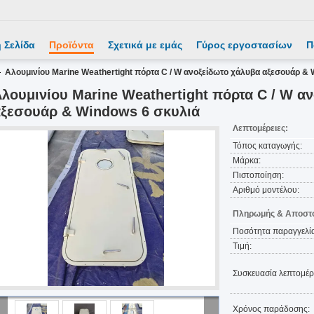
 Σελίδα
Προϊόντα
Σχετικά με εμάς
Γύρος εργοστασίων
Π
Αλουμινίου Marine Weathertight πόρτα C / W ανοξείδωτο χάλυβα αξεσουάρ & 
λουμινίου Marine Weathertight πόρτα C / W α
ξεσουάρ & Windows 6 σκυλιά
Λεπτομέρειες:
Τόπος καταγωγής:
Μάρκα:
Πιστοποίηση:
Αριθμό μοντέλου:
Πληρωμής & Αποστο
Ποσότητα παραγγελία
Τιμή:
Συσκευασία λεπτομέρε
Χρόνος παράδοσης: