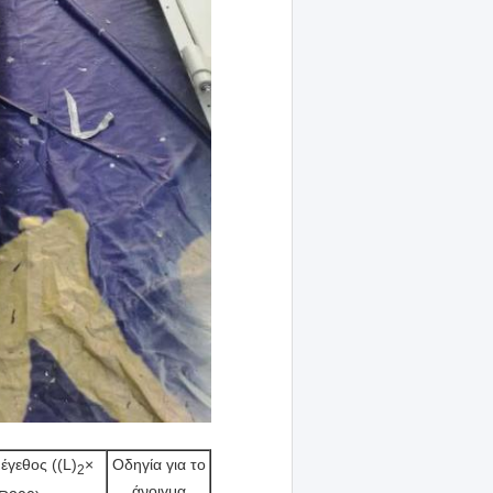
έγεθος ((L)
×
Οδηγία για το
2
άνοιγμα