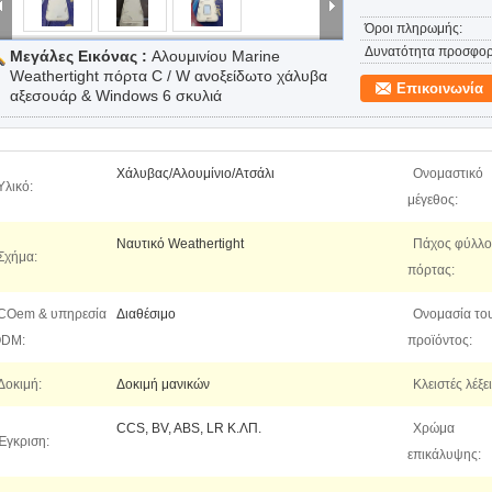
Όροι πληρωμής:
Δυνατότητα προσφορ
Μεγάλες Εικόνας :
Αλουμινίου Marine
Weathertight πόρτα C / W ανοξείδωτο χάλυβα
Επικοινωνία
αξεσουάρ & Windows 6 σκυλιά
Χάλυβας/Αλουμίνιο/Ατσάλι
Ονομαστικό
Υλικό:
μέγεθος:
Ναυτικό Weathertight
Πάχος φύλλ
Σχήμα:
πόρτας:
COem & υπηρεσία
Διαθέσιμο
Ονομασία το
DM:
προϊόντος:
Δοκιμή:
Δοκιμή μανικών
Κλειστές λέξει
CCS, BV, ABS, LR Κ.ΛΠ.
Χρώμα
Έγκριση:
επικάλυψης: