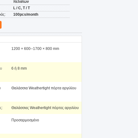
πελατών
L / C, T / T
άς:
100pcs/month
1200 × 600--1700 × 800 mm
ου
6 ή 8 mm
υ
Θαλάσσια Weathertight πόρτα αργιλίου
ς:
Θαλάσσιες Weathertight πόρτες αργιλίου
Προσαρμοσμένο