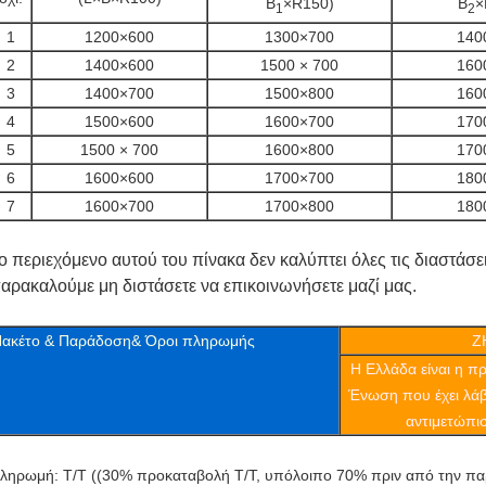
Β
×R150)
Β
×
1
2
1
1200×600
1300×700
140
2
1400×600
1500 × 700
160
3
1400×700
1500×800
160
4
1500×600
1600×700
170
5
1500 × 700
1600×800
170
6
1600×600
1700×700
180
7
1600×700
1700×800
180
ο περιεχόμενο αυτού του πίνακα δεν καλύπτει όλες τις διαστά
αρακαλούμε μη διστάσετε να επικοινωνήσετε μαζί μας.
ακέτο & Παράδοση& Όροι πληρωμής
Z
Η Ελλάδα είναι η 
Ένωση που έχει λάβε
αντιμετώπισ
ληρωμή: Τ/Τ ((30% προκαταβολή Τ/Τ, υπόλοιπο 70% πριν από την π