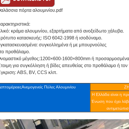
αλάσσια πόρτα αλουμινίου.pdf
αρακτηριστικά:
λικό: κράμα αλουμινίου, εξαρτήματα από ανοξείδωτο χάλυβα.
ρότυπο κατασκευής: ISO 6042-1998 ή ισοδύναμο.
γκατασκευασμένα: συγκολλημένα ή με μπουρνούλες
το προθάλαμο.
νομαστικό μέγεθος:
1200×600-1600×800mm ή προσαρμοσμένα
τοιμη για συγκόλληση ή βίδες απευθείας στο προθάλαμο ή τον 
γκριση: ABS, BV, CCS κλπ.
επτομέρειες
Ανεμογενείς Πύλες Αλουμινίου
Z
Η Ελλάδα είναι η π
Ένωση που έχει λάβε
αντιμετώπισ