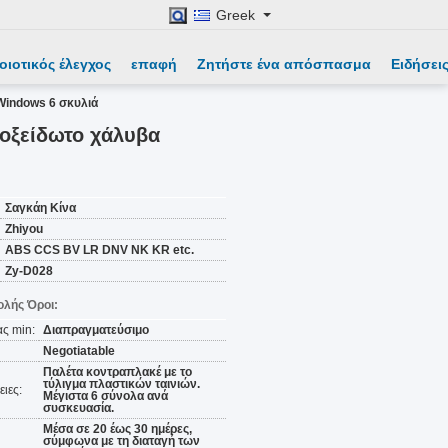
Greek
οιοτικός έλεγχος
επαφή
Ζητήστε ένα απόσπασμα
Ειδήσει
Windows 6 σκυλιά
νοξείδωτο χάλυβα
Σαγκάη Κίνα
Zhiyou
ABS CCS BV LR DNV NK KR etc.
Zy-D028
λής Όροι:
ς min:
Διαπραγματεύσιμο
Negotiatable
Παλέτα κοντραπλακέ με το
τύλιγμα πλαστικών ταινιών.
ιες:
Μέγιστα 6 σύνολα ανά
συσκευασία.
Μέσα σε 20 έως 30 ημέρες,
σύμφωνα με τη διαταγή των