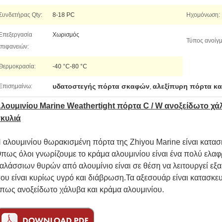
Συνδετήρας Qty:
8-18 PC
Ηχομόνωση:
Επεξεργασία
Χωρισμός
Τύπος ανοίγμ
πιφανειών:
Θερμοκρασία:
-40 °C-80 °C
υδατοστεγής πόρτα σκαφών
αλεξίπυρη πόρτα κ
Επισημαίνω:
,
λουμινίου Marine Weathertight πόρτα C / W ανοξείδωτο χ
κυλιά
 αλουμινίου θωρακισμένη πόρτα της Zhiyou Marine είναι κατα
πως όλοι γνωρίζουμε το κράμα αλουμινίου είναι ένα πολύ ελαφ
αλάσσιων θυρών από αλουμίνιο είναι σε θέση να λειτουργεί εξ
ου είναι κυρίως υγρό και διάβρωση.Τα αξεσουάρ είναι κατασκε
πως ανοξείδωτο χάλυβα και κράμα αλουμινίου.