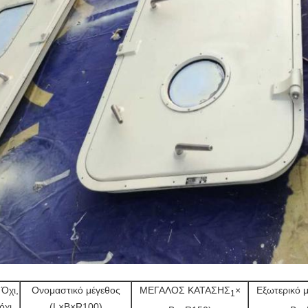
 Όχι,
Ονομαστικό μέγεθος
ΜΕΓΑΛΟΣ ΚΑΤΑΣΗΣ
×
Εξωτερικό μ
1
όχι.
(L×B×R100)