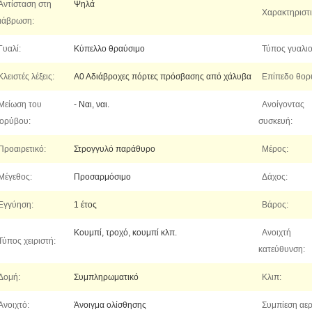
Αντίσταση στη
Ψηλά
Χαρακτηριστι
ιάβρωση:
Γυαλί:
Κύπελλο θραύσιμο
Τύπος γυαλιο
Κλειστές λέξεις:
Α0 Αδιάβροχες πόρτες πρόσβασης από χάλυβα
Επίπεδο θορ
Μείωση του
- Ναι, ναι.
Ανοίγοντας
ορύβου:
συσκευή:
Προαιρετικό:
Στρογγυλό παράθυρο
Μέρος:
Μέγεθος:
Προσαρμόσιμο
Δάχος:
Εγγύηση:
1 έτος
Βάρος:
Κουμπί, τροχό, κουμπί κλπ.
Ανοιχτή
Τύπος χειριστή:
κατεύθυνση:
Δομή:
Συμπληρωματικό
Κλιπ:
Ανοιχτό:
Άνοιγμα ολίσθησης
Συμπίεση αερ