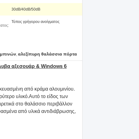
30dB/40dB/50dB
Τύπος γρήγορου ανοίγματος
ατος:
αμπινών
αλεξίπυρη θαλάσσια πόρτα
,
άλυβα αξεσουάρ & Windows 6
σκευασμένη από κράμα αλουμινίου.
ρύτερο υλικό.Αυτό το είδος των
αιρετικά στο θαλάσσιο περιβάλλον
υασμένα από υλικά αντιδιάβρωσης,