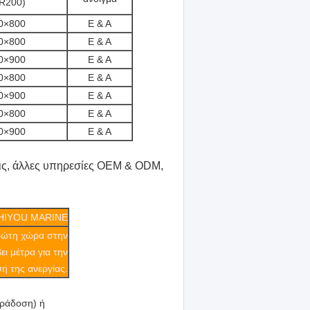
R200)
0×800
Ε & Α
0×800
Ε & Α
0×900
Ε & Α
0×800
Ε & Α
0×900
Ε & Α
0×800
Ε & Α
0×900
Ε & Α
σεις, άλλες υπηρεσίες OEM & ODM,
HIYOU MARINE
πρώτη χώρα στην
ι μέτρα για την
η της ανεργίας.
αράδοση) ή