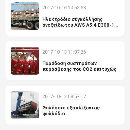
2017-10-16 10:53:53
Γύρος εργοστασίων
Ηλεκτρόδιο συγκόλλησης
ανοξείδωτου AWS A5.4 E308-16
που στέλνει στο Ουζμπεκιστάν
Ποιοτικός έλεγχος
2017-10-13 11:07:26
επαφή
Παράδοση συστημάτων
πυρόσβεσης του CO2 επιτυχώς
Ζητήστε ένα απόσπασμα
Company News
2017-10-12 08:57:17
Θαλάσσιο εξοπλίζοντας
θαλάσσιες πόρτες
φυλλάδιο
Θαλάσσια παράθυρα