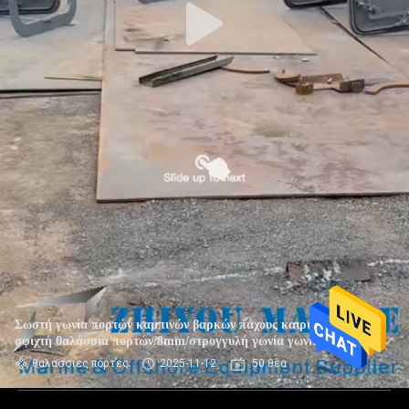
Σωστή γωνία πορτών καμπινών βαρκών πάχους καιρικών
σφιχτή θαλάσσια πορτών/8mm/στρογγυλή γωνία γωνίας
θαλάσσιες πόρτες
2025-11-12
50 θέα