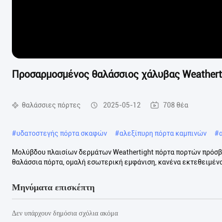
Προσαρμοσμένος θαλάσσιος χάλυβας Weather
θαλάσσιες πόρτες
2025-05-12
708 θέα
#
υδατοστεγής πόρτα σκαφών
#
αλεξίπυρη πόρτα καμπινών
#
Μολύβδου πλαισίων δερμάτων Weathertight πόρτα πορτών πρόσβ
θαλάσσια πόρτα, ομαλή εσωτερική εμφάνιση, κανένα εκτεθειμένο 
Μηνύματα επισκέπτη
Δεν υπάρχουν δημόσια σχόλια ακόμα