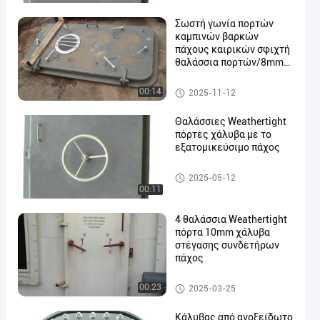
Σωστή γωνία πορτών
καμπινών βαρκών
πάχους καιρικών σφιχτή
θαλάσσια πορτών/8mm/
στρογγυλή γωνία γωνίας
θαλάσσιες πόρτες
00:14
2025-11-12
Θαλάσσιες Weathertight
πόρτες χάλυβα με το
εξατομικεύσιμο πάχος
θαλάσσιες πόρτες
2025-05-12
00:11
4 θαλάσσια Weathertight
πόρτα 10mm χάλυβα
στέγασης συνδετήρων
πάχος
θαλάσσιες πόρτες
00:23
2025-03-25
Κάλυβας από ανοξείδωτο