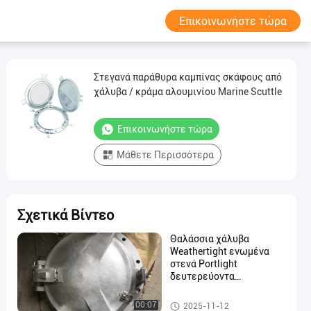
Επικοινωνήστε τώρα
Στεγανά παράθυρα καμπίνας σκάφους από
χάλυβα / κράμα αλουμινίου Marine Scuttle
Επικοινωνήστε τώρα
Μάθετε Περισσότερα
Σχετικά Βίντεο
Θαλάσσια χάλυβα
Weathertight ενωμένα
στενά Portlight
δευτερεύοντα
φινιστρίνια σκαφών
τύπων θαλάσσια
Θαλάσσια παράθυρα
00:07
2025-11-12