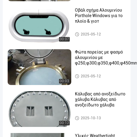
Οβάλ σχήμα Αλουμινίου
Porthole Windows για το
πλοίο & γιοτ
Θαλάσσια παράθυρα
2025-05-12
00:07
Φώτα πορείας με φασμό
αλουμινίου με
φ250,φ300,φ350,φ400,φ450m
Θαλάσσια παράθυρα
2025-05-12
00:03
Κάλυβας από ανοξείδωτο
χάλυβα Κάλυβας από
ανοξείδωτο χάλυβα
Θαλάσσια κάλυψη πορτών
2025-10-13
00:12
Υλικές Weathertight