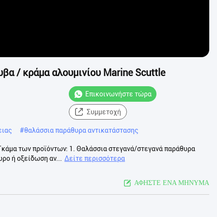
α / κράμα αλουμινίου Marine Scuttle
Επικοινωνήστε τώρα
Συμμετοχή
ειας
#
θαλάσσια παράθυρα αντικατάστασης
le Γκάμα των προϊόντων: 1. Θαλάσσια στεγανά/στεγανά παράθυρα
ρο ή οξείδωση αν...
Δείτε περισσότερα
ΑΦΗΣΤΕ ΕΝΑ ΜΗΝΥΜΑ