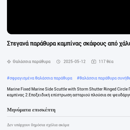
Στεγανά παράθυρα καμπίνας σκάφους από χάλυβ
Θαλάσσια παράθυρα
2025-05-12
117 θέα
#
σφραγισμένα θαλάσσια παράθυρα
#
θαλάσσια παράθυρα συνήθ
Marine Fixed Marine Side Scuttle with Storm Shutter Ringed Circ
καμπίνας 2.Εποξειδική επίστρωση ασταριού πλούσια σε ψευδάργυ
Μηνύματα επισκέπτη
Δεν υπάρχουν δημόσια σχόλια ακόμα