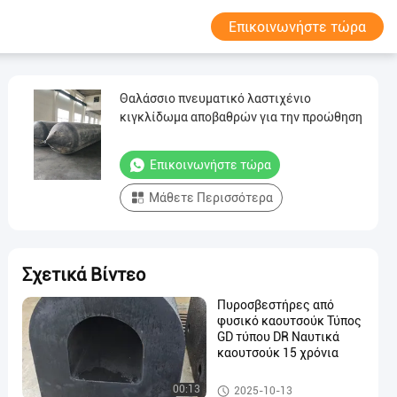
Επικοινωνήστε τώρα
Θαλάσσιο πνευματικό λαστιχένιο
κιγκλίδωμα αποβαθρών για την προώθηση
Επικοινωνήστε τώρα
Μάθετε Περισσότερα
Σχετικά Βίντεο
Πυροσβεστήρες από
φυσικό καουτσούκ Τύπος
GD τύπου DR Ναυτικά
καουτσούκ 15 χρόνια
Λαστιχένιο κιγκλίδωμα
00:13
2025-10-13