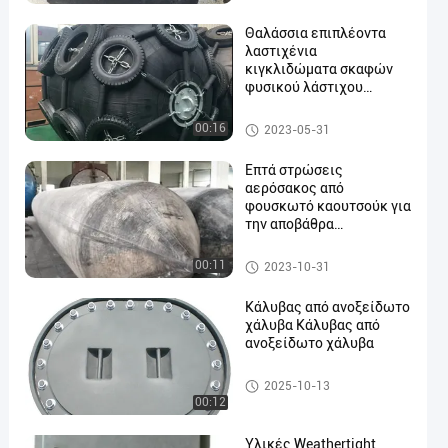
Θαλάσσια επιπλέοντα
λαστιχένια
κιγκλιδώματα σκαφών
φυσικού λάστιχου
κιγκλιδωμάτων
διογκώσιμα πνευματικά
Λαστιχένιο κιγκλίδωμα
00:16
2023-05-31
Επτά στρώσεις
αερόσακος από
φουσκωτό καουτσούκ για
την αποβάθρα
εκτόξευσης
Λαστιχένιο κιγκλίδωμα
00:11
2023-10-31
Κάλυβας από ανοξείδωτο
χάλυβα Κάλυβας από
ανοξείδωτο χάλυβα
Θαλάσσια κάλυψη πορτών
2025-10-13
00:12
Υλικές Weathertight