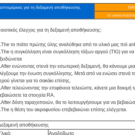
επτομέρειες για τη δεξαμενή αποθήκευσης
ΝΑ
το www.marine
οιοτικός έλεγχος για τη δεξαμενή αποθήκευσης:
.The το πιάτο πρώτης ύλης αναλύθηκε από το υλικό μας πιό anly
.The η συγκόλληση είναι συγκόλληση τόξων αργού (TIG) για να
ξειδώνεται
.After ενώνοντας στενά την εσωτερική δεξαμενή, θα κάνουμε μι
λέγξουμε την ένωση συγκόλλησης. Μετά από να ενώσει στενά το
ερού γίνεται για το σακάκι επίσης.
.After τελειώνοντας την επιφάνεια τελειώστε, κάνετε μια δοκιμή 
εβαιώσετε τα στοιχεία RA.
.After δόση ταραχοποιών, θα το λειτουργήσουμε για να βεβαιώσο
.The η θέση του ακροφυσίου επιβεβαιώνει επίσης ελέγχεται.
Δεξαμενή αποθήκευσης
Υλικό:
Ανοξείδωτο