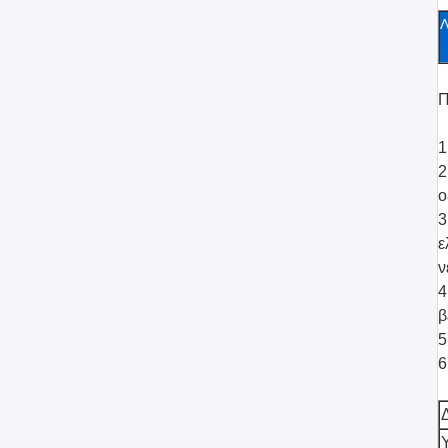
Λ
Π
1
2
ο
3
ε
ν
4
β
5
6