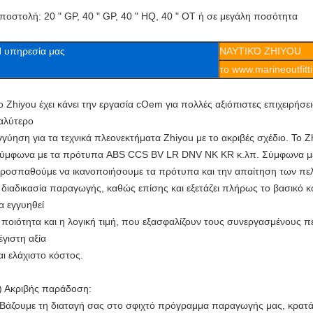
ποστολή: 20 " GP, 40 " GP, 40 " HQ, 40 " OT ή σε μεγάλη ποσότητα
 υπηρεσία μας
ΝΑΥΤΙΚΌ ZHIYOU
το www.marineoutfitt
ο Zhiyou έχει κάνει την εργασία cOem για πολλές αξιόπιστες επιχειρήσει
αλύτερο
γγύηση για τα τεχνικά πλεονεκτήματα Zhiyou με το ακριβές σχέδιο. Το 
ύμφωνα με τα πρότυπα ABS CCS BV LR DNV NK KR κ.λπ. Σύμφωνα με τ
ροσπαθούμε να ικανοποιήσουμε τα πρότυπα και την απαίτηση των πελ
 διαδικασία παραγωγής, καθώς επίσης και εξετάζει πλήρως το βασικό κό
α εγγυηθεί
 ποιότητα και η λογική τιμή, που εξασφαλίζουν τους συνεργασμένους 
έγιστη αξία
αι ελάχιστο κόστος.
) Ακριβής παράδοση:
 Βάζουμε τη διαταγή σας στο σφιχτό πρόγραμμα παραγωγής μας, κρατάμ