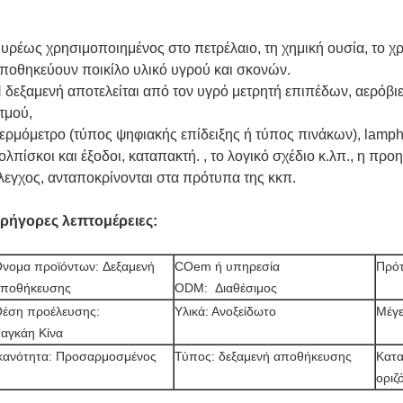
υρέως χρησιμοποιημένος στο πετρέλαιο, τη χημική ουσία, το χρώ
ποθηκεύουν ποικίλο υλικό υγρού και σκονών.
 δεξαμενή αποτελείται από τον υγρό μετρητή επιπέδων, αερόβ
τμού,
ερμόμετρο (τύπος ψηφιακής επίδειξης ή τύπος πινάκων), lampho
ολπίσκοι και έξοδοι, καταπακτή. , το λογικό σχέδιο κ.λπ., η πρ
λεγχος, ανταποκρίνονται στα πρότυπα της κκπ.
ρήγορες λεπτομέρειες:
νομα προϊόντων: Δεξαμενή
COem ή υπηρεσία
Πρότ
ποθήκευσης
ODM: Διαθέσιμος
έση προέλευσης:
Υλικά: Ανοξείδωτο
Μέγ
αγκάη Κίνα
κανότητα: Προσαρμοσμένος
Τύπος: δεξαμενή αποθήκευσης
Κατα
οριζ