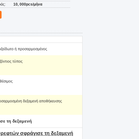
άς:
10, 000pcs/μήνα
οξείδωτο ή προσαρμοσμένος
ζόντιος τύπος
θέσιμος
οσαρμοσμένη δεξαμενή αποθήκευσης
σε τη δεξαμενή
θρεφτών σφράγισε τη δεξαμενή