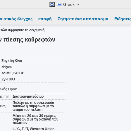
Greek
οιοτικός έλεγχος
επαφή
Ζητήστε ένα απόσπασμα
Ειδήσει
φτών σφράγισε τη δεξαμενή
ν πίεσης καθρεφτών
Σαγκάη Κίνα
zhiyou
ASME,ISO,CE
Zy-T003
λής Όροι:
ς min:
Διαπραγματεύσιμο
Παλέτα με τη συσκευασία
ιες:
ταινιών ή σύμφωνα με το
αίτημα του πελάτη
Μέσα σε 20 έως 30 ημέρες,
σύμφωνα με τη διαταγή των
πελατών
L / C, T / T, Western Union