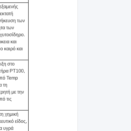
δεξαμενής
εκτατή
οθήκευση των
ητα των
χυτοσίδηρο.
κεια και
ο καιρό και
ιξη στο
τήρα PT100,
από Temp
α τη
ρητή με την
πό τις
τη χημική
ευτικό είδος,
ρα υγρά