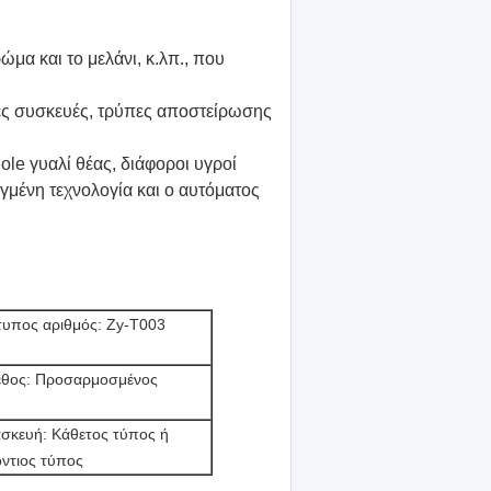
μα και το μελάνι, κ.λπ., που
ιες συσκευές, τρύπες αποστείρωσης
le γυαλί θέας, διάφοροι υγροί
οηγμένη τεχνολογία και ο αυτόματος
υπος αριθμός: Zy-T003
εθος: Προσαρμοσμένος
σκευή: Κάθετος τύπος ή
όντιος τύπος