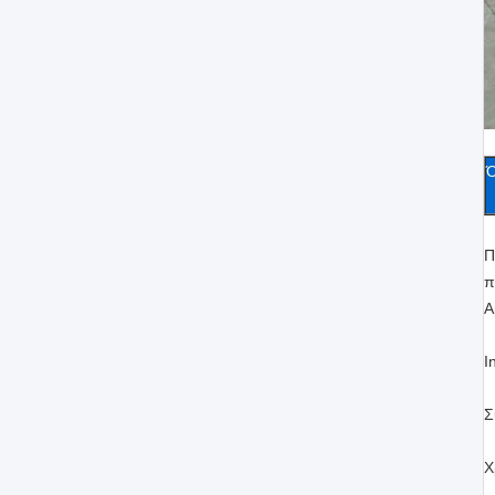
Ό
Π
π
Α
I
Σ
Χ