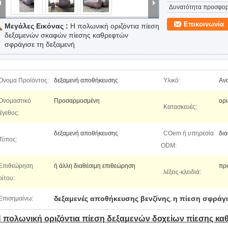
Δυνατότητα προσφορ
Επικοινωνία
Μεγάλες Εικόνας :
Η πολωνική οριζόντια πίεση
δεξαμενών σκαφών πίεσης καθρεφτών
σφράγισε τη δεξαμενή
Όνομα Προϊόντος:
δεξαμενή αποθήκευσης
Υλικό:
Αν
Ονομαστικό
Προσαρμοσμένη
ορι
Κατασκευές:
έγεθος:
δεξαμενή αποθήκευσης
COem ή υπηρεσία
δια
Τύπος:
ODM:
Επιθεώρηση
ή άλλη διαθέσιμη επιθεώρηση
πρ
λέξεις-κλειδιά:
ρίτου:
δεξαμενές αποθήκευσης βενζίνης
η πίεση σφράγι
Επισημαίνω:
,
 πολωνική οριζόντια πίεση δεξαμενών δοχείων πίεσης κα