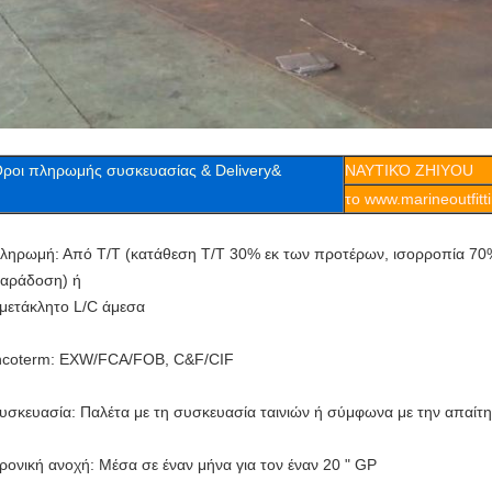
ροι πληρωμής συσκευασίας & Delivery&
ΝΑΥΤΙΚΌ ZHIYOU
το www.marineoutfitt
ληρωμή: Από T/T (κατάθεση T/T 30% εκ των προτέρων, ισορροπία 70%
αράδοση) ή
μετάκλητο L/C άμεσα
ncoterm: EXW/FCA/FOB, C&F/CIF
υσκευασία: Παλέτα με τη συσκευασία ταινιών ή σύμφωνα με την απαίτ
ρονική ανοχή: Μέσα σε έναν μήνα για τον έναν 20 " GP