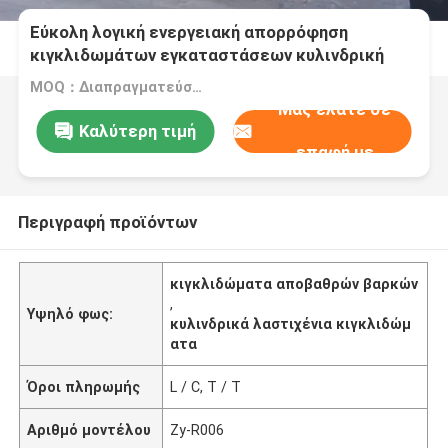
Εύκολη λογική ενεργειακή απορρόφηση
κιγκλιδωμάτων εγκαταστάσεων κυλινδρική
λαστιχένια
MOQ：Διαπραγματεύσιμο
Μας ελάτε σε
Καλύτερη τιμή
επαφή με
Περιγραφή προϊόντων
κιγκλιδώματα αποβαθρών βαρκών
,
Υψηλό φως:
κυλινδρικά λαστιχένια κιγκλιδώμ
ατα
Όροι πληρωμής
L / C, T / T
Αριθμό μοντέλου
Zy-R006