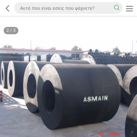
2
/
3