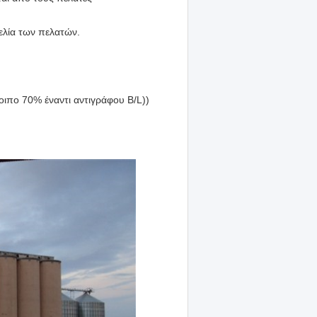
ελία των πελατών.
ιπο 70% έναντι αντιγράφου B/L))