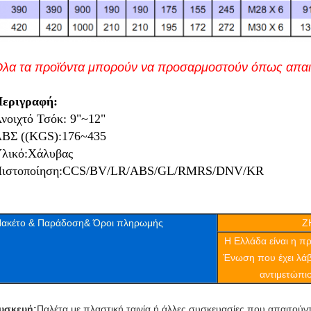
λα τα προϊόντα μπορούν να προσαρμοστούν όπως απαιτ
εριγραφή:
νοιχτό Τσόκ: 9"~12"
ΒΣ ((KGS):176~435
λικό:Χάλυβας
ιστοποίηση:CCS/BV/LR/ABS/GL/RMRS/DNV/KR
ακέτο & Παράδοση& Όροι πληρωμής
Z
Η Ελλάδα είναι η 
Ένωση που έχει λάβε
αντιμετώπισ
υσκευή:
Παλέτα με πλαστική ταινία ή άλλες συσκευασίες που απαιτούν