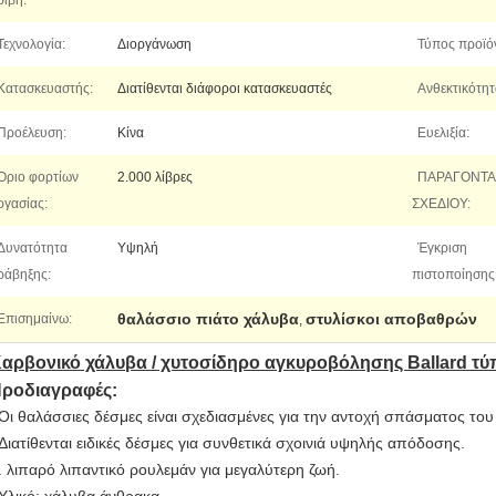
ριβή:
Τεχνολογία:
Διοργάνωση
Τύπος προϊό
Κατασκευαστής:
Διατίθενται διάφοροι κατασκευαστές
Ανθεκτικότητ
Προέλευση:
Κίνα
Ευελιξία:
Όριο φορτίων
2.000 λίβρες
ΠΑΡΑΓΟΝΤΑ
ργασίας:
ΣΧΕΔΙΟΥ:
Δυνατότητα
Υψηλή
Έγκριση
ράβηξης:
πιστοποίησης
θαλάσσιο πιάτο χάλυβα
στυλίσκοι αποβαθρών
Επισημαίνω:
,
αρβονικό χάλυβα / χυτοσίδηρο αγκυροβόλησης Ballard τύ
ροδιαγραφές:
Οι θαλάσσιες δέσμες είναι σχεδιασμένες για την αντοχή σπάσματος του
Διατίθενται ειδικές δέσμες για συνθετικά σχοινιά υψηλής απόδοσης.
. λιπαρό λιπαντικό ρουλεμάν για μεγαλύτερη ζωή.