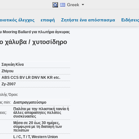
Greek
οιοτικός έλεγχος
επαφή
Ζητήστε ένα απόσπασμα
Ειδήσει
υ Mooring Ballard για πλωτήρα άγκυρας
ο χάλυβα / χυτοσίδηρο
Σαγκάη Κίνα
Zhiyou
ABS CCS BV LR DNV NK KR etc.
Zy-Z007
λής Όροι:
ς min:
Διαπραγματεύσιμο
Παλέτα με την πλαστική ταινία ή
ιες:
άλλες απαραίτητες πελάτες
συσκευασίες
Μέσα σε 20 έως 30 ημέρες,
σύμφωνα με τη διαταγή των
πελατών
L / C, T / T, Western Union