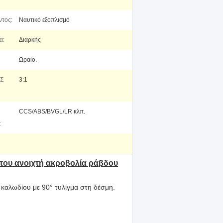
ντος:
Ναυτικό εξοπλισμό
α:
Διαρκής
Ωραίο.
Σ
3:1
CCS/ABS/BVGL/LR κλπ.
:
που ανοιχτή ακροβολία ράβδου
 καλωδίου με 90° τυλίγμα στη δέσμη.