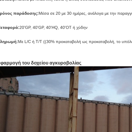
ρόνος παράδοσης:
Μέσα σε 20 με 30 ημέρες, ανάλογα με την παραγγ
εταφορά:
20'GP, 40'GP, 40'HQ, 40'OT ή χύδην
ληρωμή:
Με L/C ή T/T ((30% προκαταβολή ως προκαταβολή, το υπόλο
φαρμογή του δοχείου αγκυροβολίας