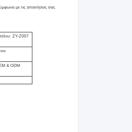
σύμφωνα με τις απαιτήσεις σας
τέλου: ZY-Z007
νοι
OEM & ODM: