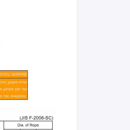
HIYOU MARINE
ρώτη χώρα στην
ι μέτρα για την
η της ανεργίας.