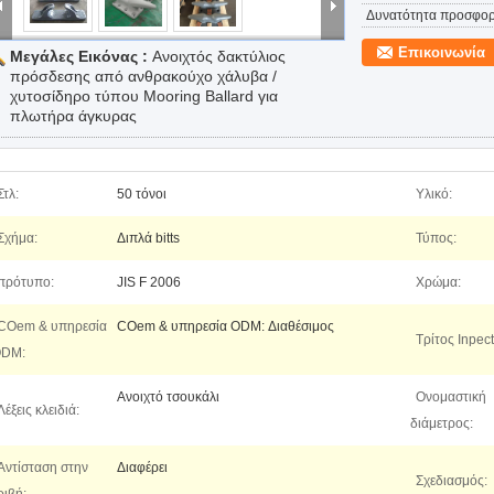
Δυνατότητα προσφορ
Επικοινωνία
Μεγάλες Εικόνας :
Ανοιχτός δακτύλιος
πρόσδεσης από ανθρακούχο χάλυβα /
χυτοσίδηρο τύπου Mooring Ballard για
πλωτήρα άγκυρας
Στλ:
50 τόνοι
Υλικό:
Σχήμα:
Διπλά bitts
Τύπος:
πρότυπο:
JIS F 2006
Χρώμα:
COem & υπηρεσία
COem & υπηρεσία ODM: Διαθέσιμος
Τρίτος Inpect
DM:
Ανοιχτό τσουκάλι
Ονομαστική
Λέξεις κλειδιά:
διάμετρος:
Αντίσταση στην
Διαφέρει
Σχεδιασμός: