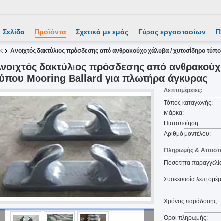
 Σελίδα
Προϊόντα
Σχετικά με εμάς
Γύρος εργοστασίων
Π
ης
Ανοιχτός δακτύλιος πρόσδεσης από ανθρακούχο χάλυβα / χυτοσίδηρο τύπο
νοιχτός δακτύλιος πρόσδεσης από ανθρακούχ
ύπου Mooring Ballard για πλωτήρα άγκυρας
Λεπτομέρειες:
Τόπος καταγωγής:
Μάρκα:
Πιστοποίηση:
Αριθμό μοντέλου:
Πληρωμής & Αποστο
Ποσότητα παραγγελία
Συσκευασία λεπτομέρε
Χρόνος παράδοσης:
Όροι πληρωμής: