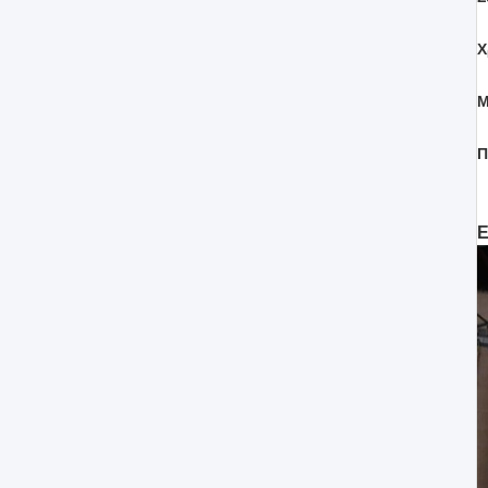
Χ
Μ
Π
Ε