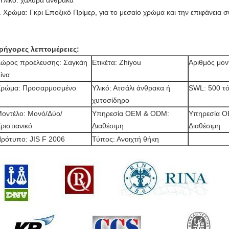
Υλικό: χάλυβα άνθρακα
. Χρώμα: Γκρι Εποξικό Πρίμερ, για το μεσαίο χρώμα και την επιφάνεια 
ρήγορες λεπτομέρειες:
ώρος προέλευσης: Σαγκάη
Ετικέτα: Zhiyou
Αριθμός μον
ίνα
ρώμα: Προσαρμοσμένο
Υλικό: Ατσάλι άνθρακα ή
SWL: 500 τό
χυτοσίδηρο
οντέλο: Μονό/Δύο/
Υπηρεσία OEM & ODM:
Υπηρεσία 
ριστιανικό
Διαθέσιμη
Διαθέσιμη
ρότυπο: JIS F 2006
Τύπος: Ανοιχτή θήκη