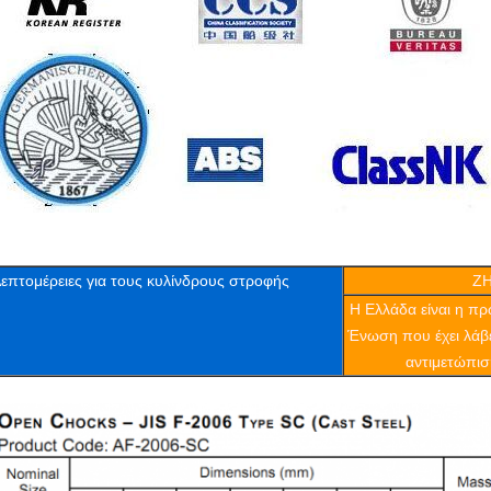
επτομέρειες για τους κυλίνδρους στροφής
Z
Η Ελλάδα είναι η π
Ένωση που έχει λάβε
αντιμετώπισ