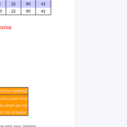
είται.
HIYOU MARINE
πρώτη χώρα στην
ι μέτρα για την
η της ανεργίας.
ται από τους πελάτες