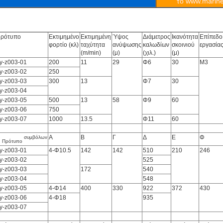
το www.marine
ρότυπο
Εκτιμημένο
Εκτιμημένη
Ύψος
Διάμετρος
Ικανότητα
Επίπεδο
φορτίο (κλ)
ταχύτητα
ανύψωσης
καλωδίων
σκοινιού
εργασία
(m/min)
(μ)
(χιλ.)
(μ)
y-z003-01
200
11
29
Φ6
30
Μ3
y-z003-02
250
y-z003-03
300
13
Φ7
30
y-z003-04
y-z003-05
500
13
58
Φ9
60
y-z003-06
750
y-z003-07
1000
13.5
Φ11
60
Α
Β
Γ
Δ
Ε
Φ
συμβόλων
Πρότυπο
y-z003-01
4-Φ10.5
142
142
510
210
246
y-z003-02
525
y-z003-03
172
540
y-z003-04
548
y-z003-05
4-Φ14
400
330
922
372
430
y-z003-06
4-Φ18
935
y-z003-07