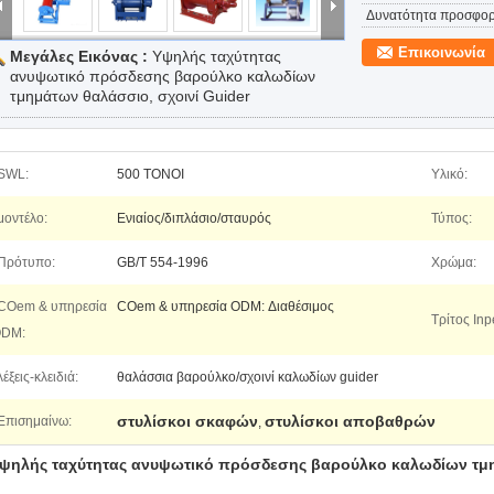
Δυνατότητα προσφορ
Επικοινωνία
Μεγάλες Εικόνας :
Υψηλής ταχύτητας
ανυψωτικό πρόσδεσης βαρούλκο καλωδίων
τμημάτων θαλάσσιο, σχοινί Guider
SWL:
500 ΤΟΝΟΙ
Υλικό:
μοντέλο:
Ενιαίος/διπλάσιο/σταυρός
Τύπος:
Πρότυπο:
GB/T 554-1996
Χρώμα:
COem & υπηρεσία
COem & υπηρεσία ODM: Διαθέσιμος
Τρίτος Inp
DM:
λέξεις-κλειδιά:
θαλάσσια βαρούλκο/σχοινί καλωδίων guider
στυλίσκοι σκαφών
στυλίσκοι αποβαθρών
Επισημαίνω:
,
ψηλής ταχύτητας ανυψωτικό πρόσδεσης βαρούλκο καλωδίων τμη