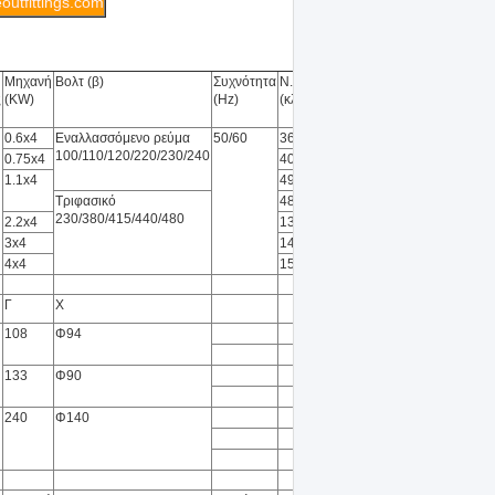
outfittings.com
Μηχανή
Βολτ (β)
Συχνότητα
N.W.
ς
(KW)
(Hz)
(κλ)
0.6x4
Εναλλασσόμενο ρεύμα
50/60
36
100/110/120/220/230/240
0.75x4
40
1.1x4
49
Τριφασικό
48
230/380/415/440/480
2.2x4
136
3x4
149
4x4
156
Γ
Χ
108
Φ94
133
Φ90
240
Φ140