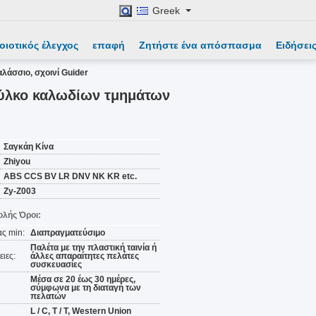
Greek
οιοτικός έλεγχος
επαφή
Ζητήστε ένα απόσπασμα
Ειδήσει
άσσιο, σχοινί Guider
ύλκο καλωδίων τμημάτων
Σαγκάη Κίνα
Zhiyou
ABS CCS BV LR DNV NK KR etc.
Zy-Z003
λής Όροι:
ς min:
Διαπραγματεύσιμο
Παλέτα με την πλαστική ταινία ή
ιες:
άλλες απαραίτητες πελάτες
συσκευασίες
Μέσα σε 20 έως 30 ημέρες,
σύμφωνα με τη διαταγή των
πελατών
L / C, T / T, Western Union