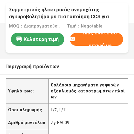
Συμμετρικός ηλεκτρικός ανεμοχύτης
αγκυροβολητήρα με πιστοποίηση CCS για
εξοπλισμό θαλάσσιου καταστρώματος
MOQ：Διαπραγματεύσιμο
Τιμή：Negotable
Μας ελάτε σε
Καλύτερη τιμή
επαφή με
Περιγραφή προϊόντων
θαλάσσια μηχανήματα γεφυρών
,
Υψηλό φως:
εξοπλισμός καταστρωμάτων πλοί
ων
Όροι πληρωμής
L/C,T/T
Αριθμό μοντέλου
Zy-EA009