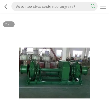
2
/
3