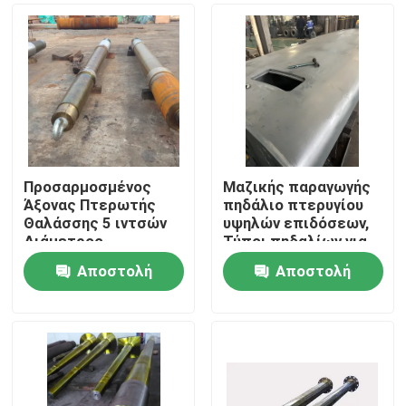
Προσαρμοσμένος
Μαζικής παραγωγής
Άξονας Πτερωτής
πηδάλιο πτερυγίου
Θαλάσσης 5 ιντσών
υψηλών επιδόσεων,
Διάμετρος
Τύποι πηδαλίων για
Σφυρήλατο Ατσάλι
πλοία
Αποστολή
Αποστολή
ODM OEM
Αρχική Σελίδα
ερώτησης
ερώτησης
Προϊόντα
Σχετικά με εμάς