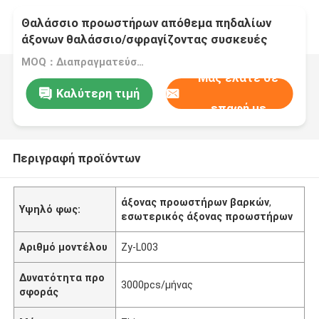
Θαλάσσιο προωστήρων απόθεμα πηδαλίων
άξονων θαλάσσιο/σφραγίζοντας συσκευές
περονών
MOQ：Διαπραγματεύσιμο
Μας ελάτε σε
Καλύτερη τιμή
επαφή με
Περιγραφή προϊόντων
άξονας προωστήρων βαρκών
,
Υψηλό φως:
εσωτερικός άξονας προωστήρων
Αριθμό μοντέλου
Zy-L003
Δυνατότητα προ
3000pcs/μήνας
σφοράς