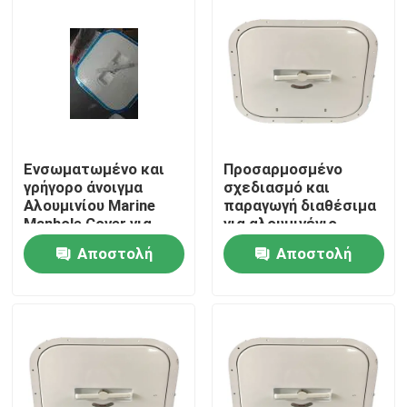
Ενσωματωμένο και
Προσαρμοσμένο
γρήγορο άνοιγμα
σχεδιασμό και
Αλουμινίου Marine
παραγωγή διαθέσιμα
Manhole Cover για
για αλουμινένιο
προσαρμοσμένο
θαλάσσιο λακκούπο
Αποστολή
Αποστολή
σχεδιασμό
Αρχική Σελίδα
ερώτησης
ερώτησης
Προϊόντα
Σχετικά με εμάς