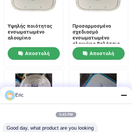
Γύρος εργοστασίων
Υψηλής ποιότητας
Προσαρμοσμένο
ενσωματωμένο
σχεδιασμό
Ποιοτικός έλεγχος
αλουμίνιο
ενσωματωμένο
αλουμίνιο θαλάσσιο
λακκούβα
Αποστολή
Αποστολή
επαφή
ερώτησης
ερώτησης
Ζητήστε ένα απόσπασμα
Company News
Eric
θαλάσσιες πόρτες
5:43 PM
Good day, what product are you looking 
Θαλάσσια παράθυρα
Προσαρμοσμένο
Γρήγορο άνοιγμα