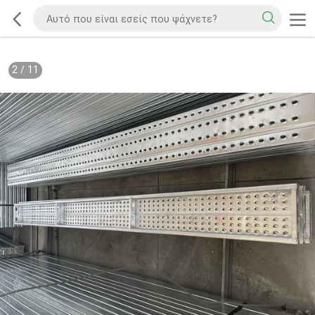
2
/
11