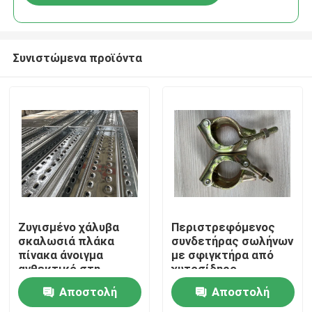
Συνιστώμενα προϊόντα
Αρχική Σελίδα
Ζυγισμένο χάλυβα
Περιστρεφόμενος
σκαλωσιά πλάκα
συνδετήρας σωλήνων
πίνακα άνοιγμα
με σφιγκτήρα από
Προϊόντα
ανθεκτικό στη
χυτοσίδηρο
διάβρωση
διαμέτρου 48 mm για
Αποστολή
Αποστολή
προσαρμόσιμο
ικριώματα
Σχετικά με εμάς
μέγεθος