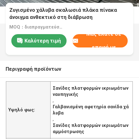
Ζυγισμένο χάλυβα σκαλωσιά πλάκα πίνακα
άνοιγμα ανθεκτικό στη διάβρωση
προσαρμόσιμο μέγεθος
MOQ：διαπραγματεύσιμος
Μας ελάτε σε
Καλύτερη τιμή
επαφή με
Περιγραφή προϊόντων
Σανίδες πλατφορμών ικριωμάτων
ναυπηγικής
,
Γαλβανισμένη αφετηρία σανίδα χά
Υψηλό φως:
λυβα
,
Σανίδες πλατφορμών ικριωμάτων
αμμόστρωσης